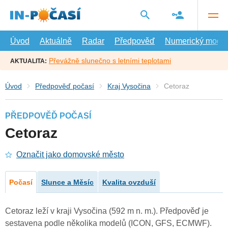
Přejít
na
hlavní
obsah
Úvod
Aktuálně
Radar
Předpověď
Numerický model
Převážně slunečno s letními teplotami
AKTUALITA:
Úvod
Předpověď počasí
Kraj Vysočina
Cetoraz
PŘEDPOVĚĎ POČASÍ
Cetoraz
Označit jako domovské město
Počasí
Slunce a Měsíc
Kvalita ovzduší
Cetoraz leží v kraji Vysočina (592 m n. m.). Předpověď je
sestavena podle několika modelů (ICON, GFS, ECMWF).