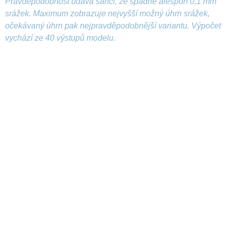
Pravděpodobnost udává šanci, že spadne alespoň 0,1 mm
srážek. Maximum zobrazuje nejvyšší možný úhrn srážek,
očekávaný úhrn pak nejpravděpodobnější variantu. Výpočet
vychází ze 40 výstupů modelu.