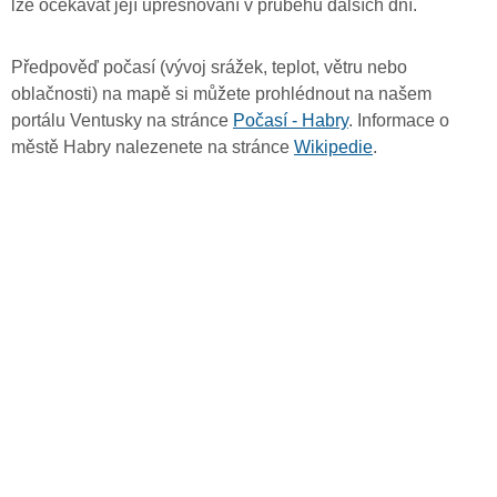
lze očekávat její upřesňování v průběhu dalších dní.
Předpověď počasí (vývoj srážek, teplot, větru nebo
oblačnosti) na mapě si můžete prohlédnout na našem
portálu Ventusky na stránce
Počasí - Habry
. Informace o
městě Habry nalezenete na stránce
Wikipedie
.