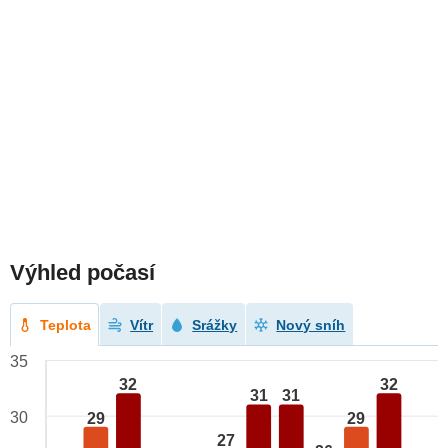
Výhled počasí
Teplota
Vítr
Srážky
Nový sníh
35
32
32
31
31
30
29
29
27