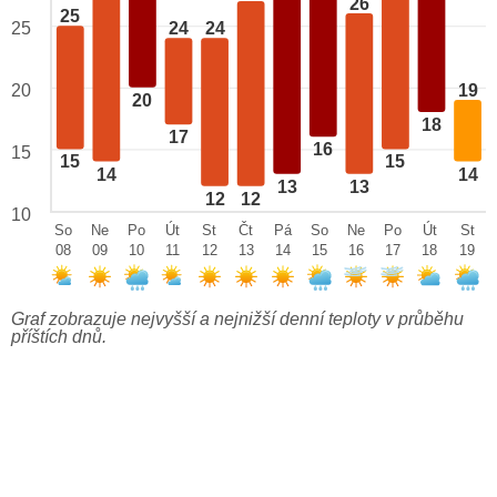
26
25
25
24
24
19
20
20
18
17
16
15
15
15
14
14
13
13
12
12
10
So
Ne
Po
Út
St
Čt
Pá
So
Ne
Po
Út
St
08
09
10
11
12
13
14
15
16
17
18
19
Graf zobrazuje nejvyšší a nejnižší denní teploty v průběhu
příštích dnů.