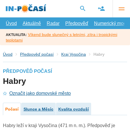
Přejít
na
hlavní
obsah
Úvod
Aktuálně
Radar
Předpověď
Numerický model
Víkend bude slunečný s letními, zítra i tropickými
AKTUALITA:
teplotami
Úvod
Předpověď počasí
Kraj Vysočina
Habry
PŘEDPOVĚĎ POČASÍ
Habry
Označit jako domovské město
Počasí
Slunce a Měsíc
Kvalita ovzduší
Habry leží v kraji Vysočina (471 m n. m.). Předpověď je