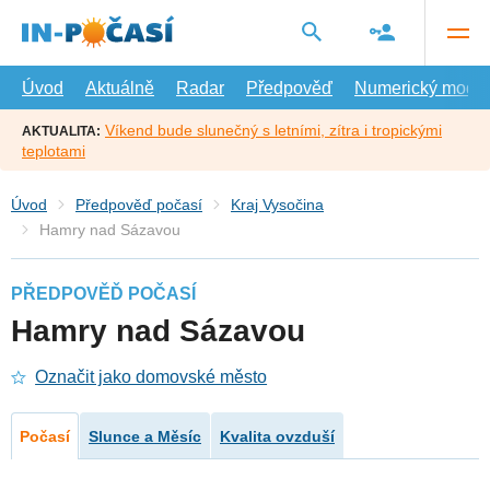
Přejít
na
hlavní
obsah
Úvod
Aktuálně
Radar
Předpověď
Numerický model
Víkend bude slunečný s letními, zítra i tropickými
AKTUALITA:
teplotami
Úvod
Předpověď počasí
Kraj Vysočina
Hamry nad Sázavou
PŘEDPOVĚĎ POČASÍ
Hamry nad Sázavou
Označit jako domovské město
Počasí
Slunce a Měsíc
Kvalita ovzduší