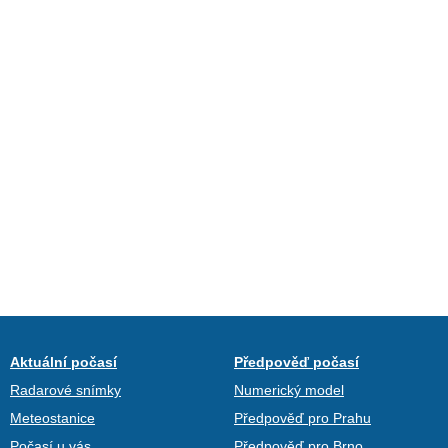
Aktuální počasí
Předpověď počasí
Radarové snímky
Numerický model
Meteostanice
Předpověď pro Prahu
Počasí u vás
Předpověď pro Brno