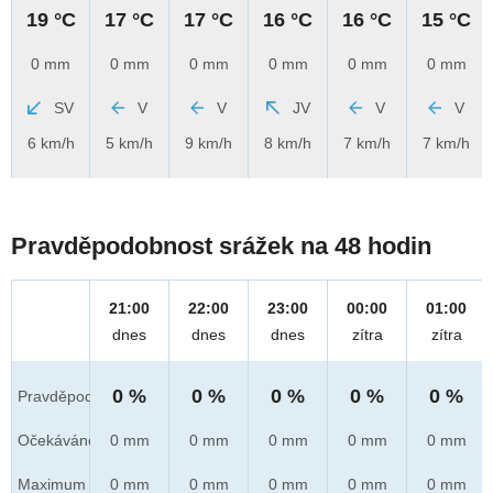
19 °C
17 °C
17 °C
16 °C
16 °C
15 °C
0 mm
0 mm
0 mm
0 mm
0 mm
0 mm
SV
V
V
JV
V
V
6 km/h
5 km/h
9 km/h
8 km/h
7 km/h
7 km/h
Pravděpodobnost srážek na 48 hodin
21:00
22:00
23:00
00:00
01:00
dnes
dnes
dnes
zítra
zítra
0 %
0 %
0 %
0 %
0 %
Pravděpod.
Očekáváno
0 mm
0 mm
0 mm
0 mm
0 mm
Maximum
0 mm
0 mm
0 mm
0 mm
0 mm