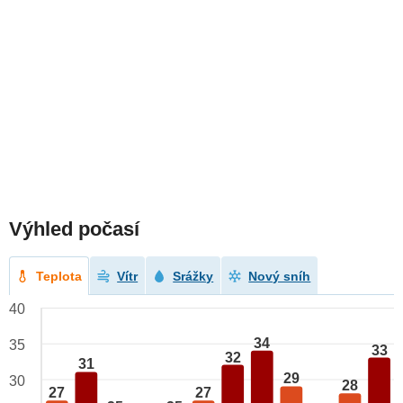
Výhled počasí
Teplota
Vítr
Srážky
Nový sníh
40
34
35
33
32
31
29
30
28
27
27