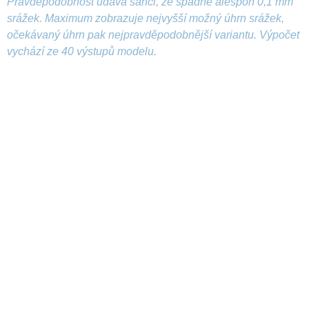
Pravděpodobnost udává šanci, že spadne alespoň 0,1 mm
srážek. Maximum zobrazuje nejvyšší možný úhrn srážek,
očekávaný úhrn pak nejpravděpodobnější variantu. Výpočet
vychází ze 40 výstupů modelu.