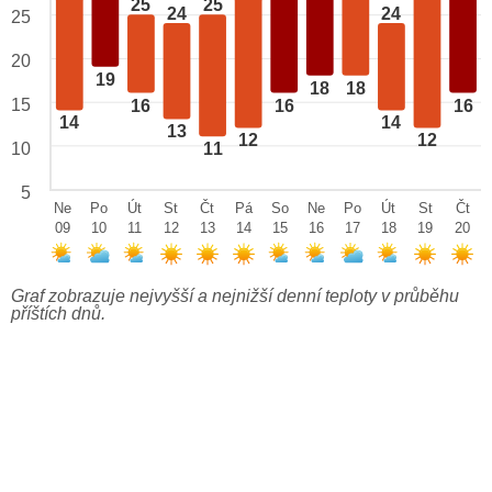
25
25
24
24
25
20
19
18
18
15
16
16
16
14
14
13
12
12
10
11
5
Ne
Po
Út
St
Čt
Pá
So
Ne
Po
Út
St
Čt
09
10
11
12
13
14
15
16
17
18
19
20
Graf zobrazuje nejvyšší a nejnižší denní teploty v průběhu
příštích dnů.