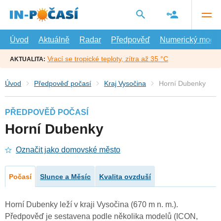
Přejít
na
hlavní
obsah
Úvod
Aktuálně
Radar
Předpověď
Numerický model
Vrací se tropické teploty, zítra až 35 °C
AKTUALITA:
Úvod
Předpověď počasí
Kraj Vysočina
Horní Dubenky
PŘEDPOVĚĎ POČASÍ
Horní Dubenky
Označit jako domovské město
Počasí
Slunce a Měsíc
Kvalita ovzduší
Horní Dubenky leží v kraji Vysočina (670 m n. m.).
Předpověď je sestavena podle několika modelů (ICON,