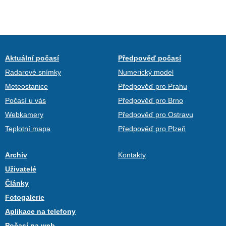
Aktuální počasí
Předpověď počasí
Radarové snímky
Numerický model
Meteostanice
Předpověď pro Prahu
Počasí u vás
Předpověď pro Brno
Webkamery
Předpověď pro Ostravu
Teplotní mapa
Předpověď pro Plzeň
Archiv
Kontakty
Uživatelé
Články
Fotogalerie
Aplikace na telefony
Počasí na web