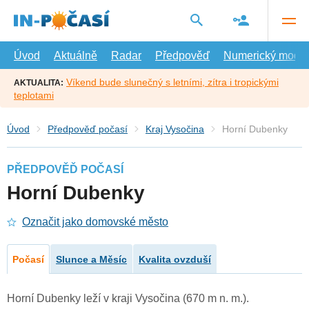
Přejít
na
hlavní
obsah
Úvod
Aktuálně
Radar
Předpověď
Numerický model
Víkend bude slunečný s letními, zítra i tropickými
AKTUALITA:
teplotami
Úvod
Předpověď počasí
Kraj Vysočina
Horní Dubenky
PŘEDPOVĚĎ POČASÍ
Horní Dubenky
Označit jako domovské město
Počasí
Slunce a Měsíc
Kvalita ovzduší
Horní Dubenky leží v kraji Vysočina (670 m n. m.).