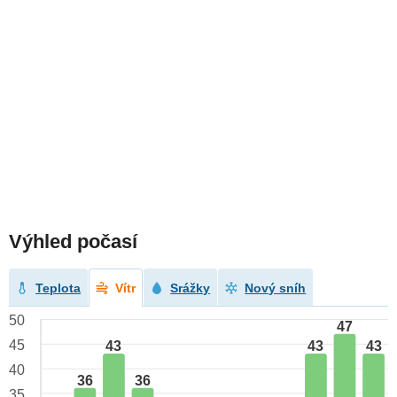
Výhled počasí
Teplota
Vítr
Srážky
Nový sníh
50
47
45
43
43
43
40
36
36
35