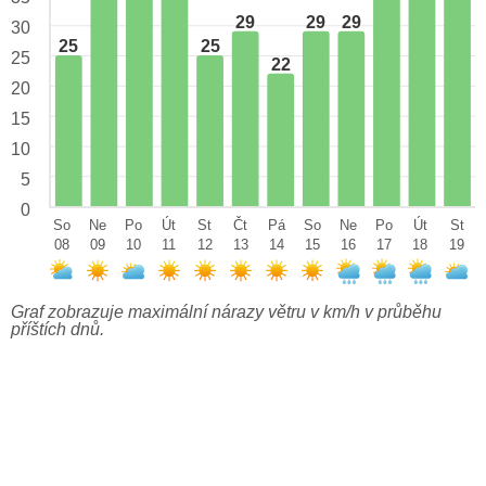
29
29
29
30
25
25
25
22
20
15
10
5
0
So
Ne
Po
Út
St
Čt
Pá
So
Ne
Po
Út
St
08
09
10
11
12
13
14
15
16
17
18
19
Graf zobrazuje maximální nárazy větru v km/h v průběhu
příštích dnů.