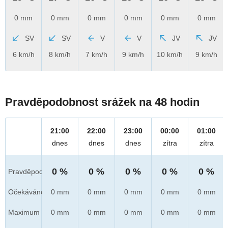
0 mm
0 mm
0 mm
0 mm
0 mm
0 mm
SV
SV
V
V
JV
JV
6 km/h
8 km/h
7 km/h
9 km/h
10 km/h
9 km/h
Pravděpodobnost srážek na 48 hodin
21:00
22:00
23:00
00:00
01:00
dnes
dnes
dnes
zítra
zítra
0 %
0 %
0 %
0 %
0 %
Pravděpod.
Očekáváno
0 mm
0 mm
0 mm
0 mm
0 mm
Maximum
0 mm
0 mm
0 mm
0 mm
0 mm