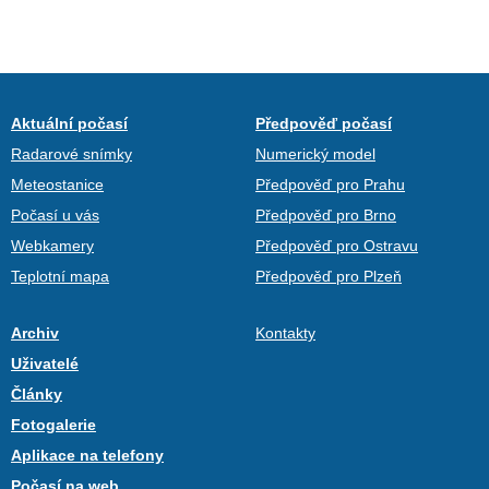
Aktuální počasí
Předpověď počasí
Radarové snímky
Numerický model
Meteostanice
Předpověď pro Prahu
Počasí u vás
Předpověď pro Brno
Webkamery
Předpověď pro Ostravu
Teplotní mapa
Předpověď pro Plzeň
Archiv
Kontakty
Uživatelé
Články
Fotogalerie
Aplikace na telefony
Počasí na web