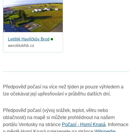
Letiště Havlíčkův Brod
aeroklubhb.cz
Předpověď počasí na více než týden je pouze výhledem a
lze očekávat její upřesňování v průběhu dalších dní.
Předpověď počasí (vývoj srážek, teplot, větru nebo
oblačnosti) na mapě si můžete prohlédnout na našem
portálu Ventusky na stránce
Počasí - Horní Krupá
. Informace
o městě Horní Krupá nalezenete na stránce
Wikipedie
.