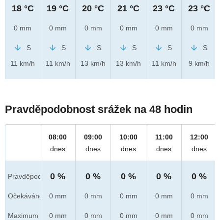
18 °C
19 °C
20 °C
21 °C
23 °C
23 °C
0 mm
0 mm
0 mm
0 mm
0 mm
0 mm
S
S
S
S
S
S
11 km/h
11 km/h
13 km/h
13 km/h
11 km/h
9 km/h
Pravděpodobnost srážek na 48 hodin
08:00
09:00
10:00
11:00
12:00
dnes
dnes
dnes
dnes
dnes
0 %
0 %
0 %
0 %
0 %
Pravděpod.
Očekáváno
0 mm
0 mm
0 mm
0 mm
0 mm
Maximum
0 mm
0 mm
0 mm
0 mm
0 mm