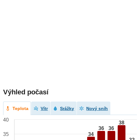
Výhled počasí
Teplota
Vítr
Srážky
Nový sníh
40
38
36
36
34
35