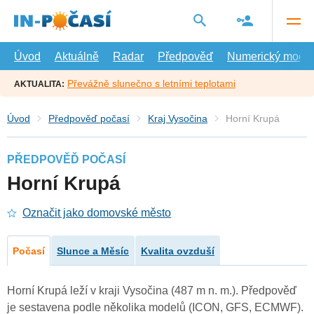
Přejít
na
hlavní
obsah
Úvod
Aktuálně
Radar
Předpověď
Numerický model
Převážně slunečno s letními teplotami
AKTUALITA:
Úvod
Předpověď počasí
Kraj Vysočina
Horní Krupá
PŘEDPOVĚĎ POČASÍ
Horní Krupá
Označit jako domovské město
Počasí
Slunce a Měsíc
Kvalita ovzduší
Horní Krupá leží v kraji Vysočina (487 m n. m.). Předpověď
je sestavena podle několika modelů (ICON, GFS, ECMWF).