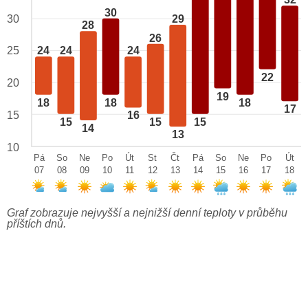
32
30
29
30
28
26
25
24
24
24
22
20
19
18
18
18
17
15
16
15
15
15
14
13
10
Pá
So
Ne
Po
Út
St
Čt
Pá
So
Ne
Po
Út
07
08
09
10
11
12
13
14
15
16
17
18
Graf zobrazuje nejvyšší a nejnižší denní teploty v průběhu
příštích dnů.