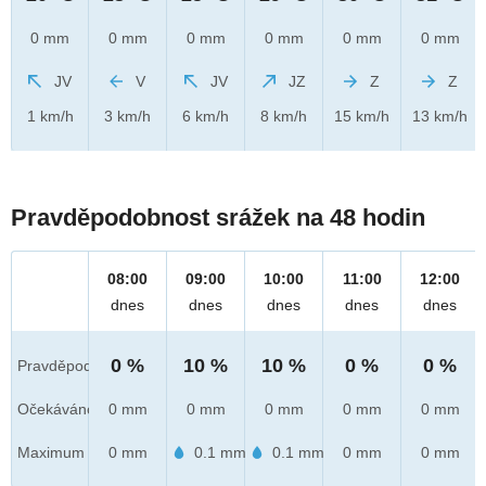
0 mm
0 mm
0 mm
0 mm
0 mm
0 mm
JV
V
JV
JZ
Z
Z
1 km/h
3 km/h
6 km/h
8 km/h
15 km/h
13 km/h
Pravděpodobnost srážek na 48 hodin
08:00
09:00
10:00
11:00
12:00
dnes
dnes
dnes
dnes
dnes
0 %
10 %
10 %
0 %
0 %
Pravděpod.
Očekáváno
0 mm
0 mm
0 mm
0 mm
0 mm
Maximum
0 mm
0.1 mm
0.1 mm
0 mm
0 mm