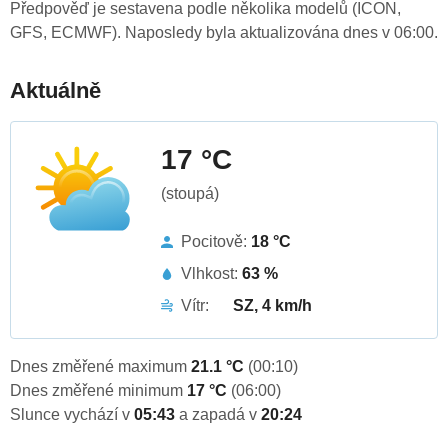
Předpověď je sestavena podle několika modelů (ICON,
GFS, ECMWF). Naposledy byla aktualizována dnes v 06:00.
Aktuálně
17 °C
(stoupá)
Pocitově:
18 °C
Vlhkost:
63 %
Vítr:
SZ, 4 km/h
Dnes změřené maximum
21.1 °C
(00:10)
Dnes změřené minimum
17 °C
(06:00)
Slunce vychází v
05:43
a zapadá v
20:24