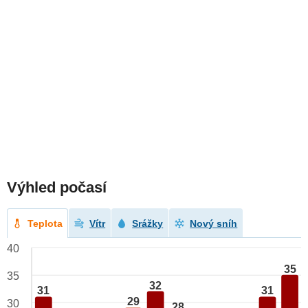
Výhled počasí
Teplota
Vítr
Srážky
Nový sníh
40
35
35
32
31
31
29
30
28