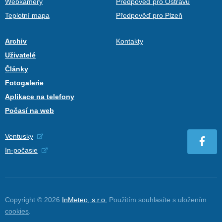
Webkamery
Předpověď pro Ostravu
Teplotní mapa
Předpověď pro Plzeň
Archiv
Kontakty
Uživatelé
Články
Fotogalerie
Aplikace na telefony
Počasí na web
Ventusky
In-počasie
Copyright © 2026
InMeteo, s.r.o.
Použitím souhlasíte s uložením
cookies
.