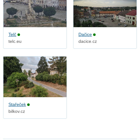
Telč
Dačice
telc.eu
dacice.cz
Stařeček
bilkov.cz