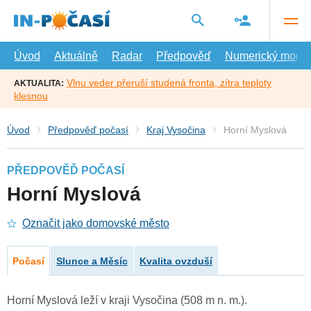
Přejít
na
hlavní
obsah
Úvod
Aktuálně
Radar
Předpověď
Numerický model
Vlnu veder přeruší studená fronta, zítra teploty
AKTUALITA:
klesnou
Úvod
Předpověď počasí
Kraj Vysočina
Horní Myslová
PŘEDPOVĚĎ POČASÍ
Horní Myslová
Označit jako domovské město
Počasí
Slunce a Měsíc
Kvalita ovzduší
Horní Myslová leží v kraji Vysočina (508 m n. m.).