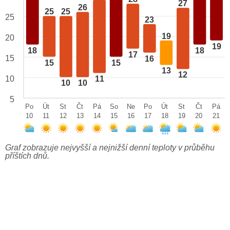
27
26
25
25
25
23
19
20
19
18
18
17
15
16
15
15
13
12
10
11
10
10
5
Po
Út
St
Čt
Pá
So
Ne
Po
Út
St
Čt
Pá
10
11
12
13
14
15
16
17
18
19
20
21
Graf zobrazuje nejvyšší a nejnižší denní teploty v průběhu
příštích dnů.