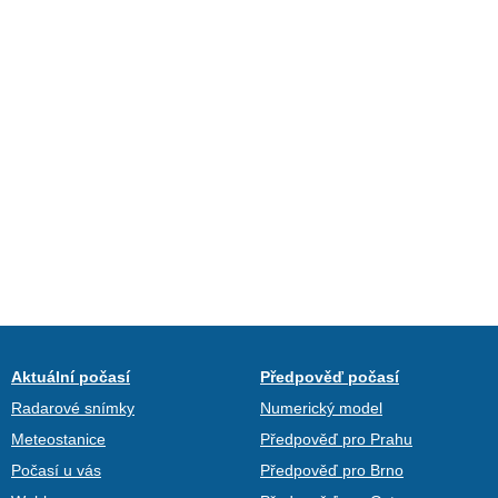
Aktuální počasí
Předpověď počasí
Radarové snímky
Numerický model
Meteostanice
Předpověď pro Prahu
Počasí u vás
Předpověď pro Brno