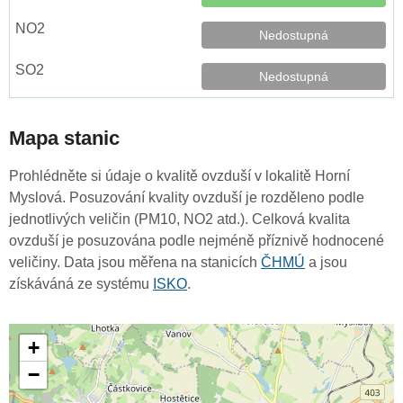
Nedostupná
Nedostupná
Mapa stanic
Prohlédněte si údaje o kvalitě ovzduší v lokalitě Horní
Myslová. Posuzování kvality ovzduší je rozděleno podle
jednotlivých veličin (PM10, NO2 atd.). Celková kvalita
ovzduší je posuzována podle nejméně příznivě hodnocené
veličiny. Data jsou měřena na stanicích
ČHMÚ
a jsou
získáváná ze systému
ISKO
.
+
−