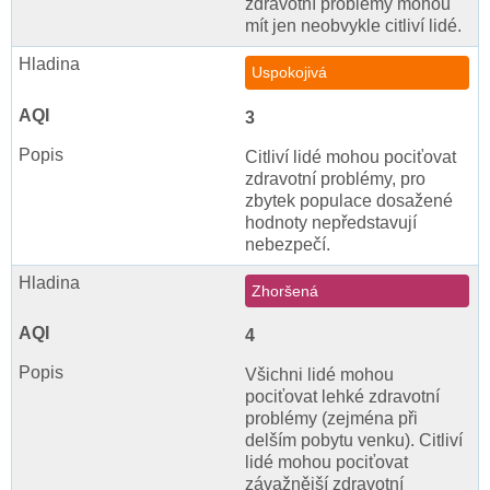
zdravotní problémy mohou
mít jen neobvykle citliví lidé.
Uspokojivá
3
Citliví lidé mohou pociťovat
zdravotní problémy, pro
zbytek populace dosažené
hodnoty nepředstavují
nebezpečí.
Zhoršená
4
Všichni lidé mohou
pociťovat lehké zdravotní
problémy (zejména při
delším pobytu venku). Citliví
lidé mohou pociťovat
závažnější zdravotní