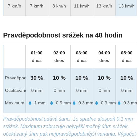
7 km/h
7 km/h
8 km/h
11 km/h
13 km/h
13 km/h
Pravděpodobnost srážek na 48 hodin
01:00
02:00
03:00
04:00
05:00
dnes
dnes
dnes
dnes
dnes
30 %
10 %
10 %
10 %
10 %
Pravděpod.
Očekáváno
0 mm
0 mm
0 mm
0 mm
0 mm
Maximum
1 mm
0.5 mm
0.3 mm
0.3 mm
0.3 mm
Pravděpodobnost udává šanci, že spadne alespoň 0,1 mm
srážek. Maximum zobrazuje nejvyšší možný úhrn srážek,
očekávaný úhrn pak nejpravděpodobnější variantu. Výpočet