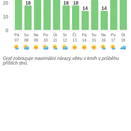
18
18
18
20
14
14
10
0
Pá
So
Ne
Po
Út
St
Čt
Pá
So
Ne
Po
Út
07
08
09
10
11
12
13
14
15
16
17
18
Graf zobrazuje maximální nárazy větru v km/h v průběhu
příštích dnů.