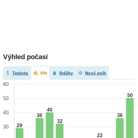
Výhled počasí
Teplota
Vítr
Srážky
Nový sníh
60
50
50
40
40
36
36
32
29
30
22