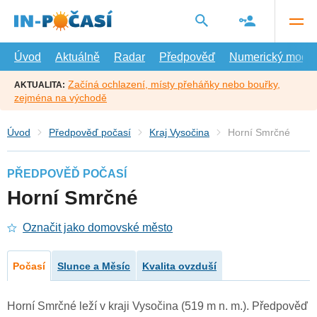
Přejít
na
hlavní
obsah
Úvod
Aktuálně
Radar
Předpověď
Numerický model
Začíná ochlazení, místy přeháňky nebo bouřky,
AKTUALITA:
zejména na východě
Úvod
Předpověď počasí
Kraj Vysočina
Horní Smrčné
PŘEDPOVĚĎ POČASÍ
Horní Smrčné
Označit jako domovské město
Počasí
Slunce a Měsíc
Kvalita ovzduší
Horní Smrčné leží v kraji Vysočina (519 m n. m.). Předpověď