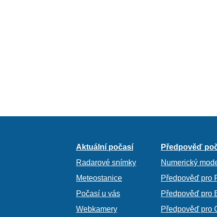
Aktuální počasí
Předpověď poč
Radarové snímky
Numerický mode
Meteostanice
Předpověď pro 
Počasí u vás
Předpověď pro 
Webkamery
Předpověď pro 