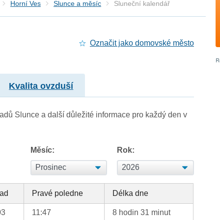
Horní Ves
Slunce a měsíc
Sluneční kalendář
Označit jako domovské město
Kvalita ovzduší
adů Slunce a další důležité informace pro každý den v
Měsíc:
Rok:
ad
Pravé poledne
Délka dne
03
11:47
8 hodin 31 minut