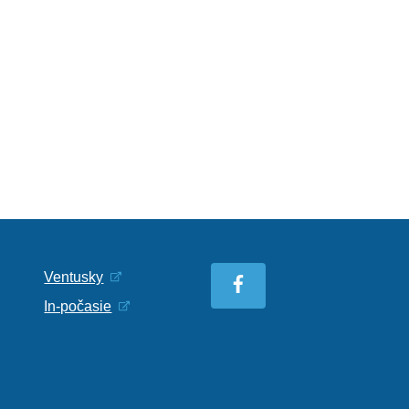
Ventusky
In-počasie