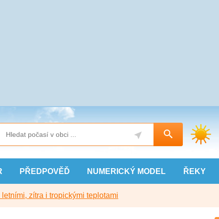
R
PŘEDPOVĚĎ
NUMERICKÝ
MODEL
ŘEKY
etními, zítra i tropickými teplotami