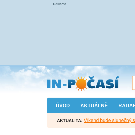
Přejít
na
hlavní
obsah
ÚVOD
AKTUÁLNĚ
RADA
Víkend bude slunečný s l
AKTUALITA: