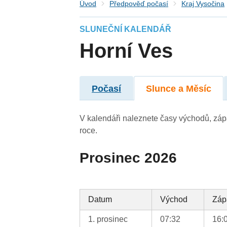
Úvod
Předpověď počasí
Kraj Vysočina
SLUNEČNÍ KALENDÁŘ
Horní Ves
Počasí
Slunce a Měsíc
V kalendáři naleznete časy východů, záp
roce.
Prosinec 2026
Datum
Východ
Záp
1. prosinec
07:32
16: