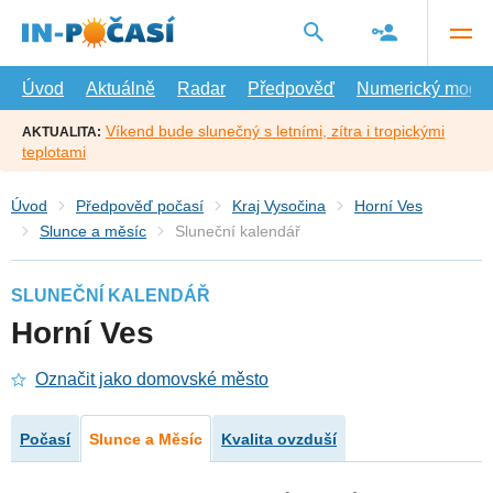
Přejít
na
hlavní
obsah
Úvod
Aktuálně
Radar
Předpověď
Numerický model
Víkend bude slunečný s letními, zítra i tropickými
AKTUALITA:
teplotami
Úvod
Předpověď počasí
Kraj Vysočina
Horní Ves
Slunce a měsíc
Sluneční kalendář
SLUNEČNÍ KALENDÁŘ
Horní Ves
Označit jako domovské město
Počasí
Slunce a Měsíc
Kvalita ovzduší