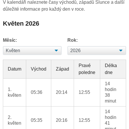
V kalendáři naleznete časy východů, západů Slunce a další
důležité informace pro každý den v roce.
Květen 2026
Měsíc:
Rok:
Pravé
Délka
Datum
Východ
Západ
poledne
dne
14
1.
hodin
05:36
20:14
12:55
květen
38
minut
14
2.
hodin
05:35
20:16
12:55
květen
41
minut