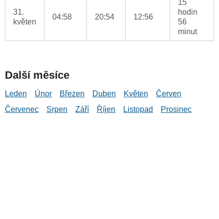
15
31.
hodin
04:58
20:54
12:56
květen
56
minut
Další měsíce
Leden
Únor
Březen
Duben
Květen
Červen
Červenec
Srpen
Září
Říjen
Listopad
Prosinec