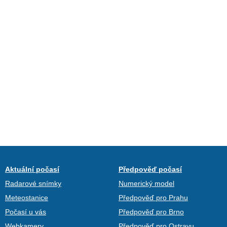
Aktuální počasí
Předpověď počasí
Radarové snímky
Numerický model
Meteostanice
Předpověď pro Prahu
Počasí u vás
Předpověď pro Brno
Webkamery
Předpověď pro Ostravu