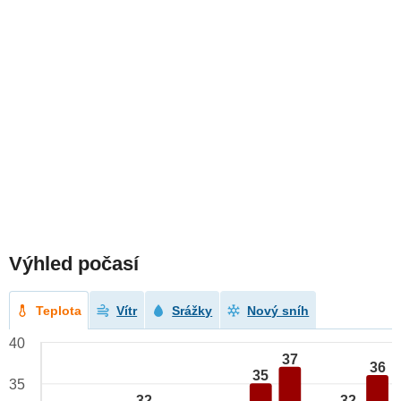
Výhled počasí
Teplota
Vítr
Srážky
Nový sníh
40
37
36
35
35