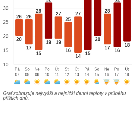
32
32
30
28
28
27
27
26
26
25
25
20
20
20
19
19
18
17
17
15
16
16
15
15
14
10
Pá
So
Ne
Po
Út
St
Čt
Pá
So
Ne
Po
Út
07
08
09
10
11
12
13
14
15
16
17
18
Graf zobrazuje nejvyšší a nejnižší denní teploty v průběhu
příštích dnů.