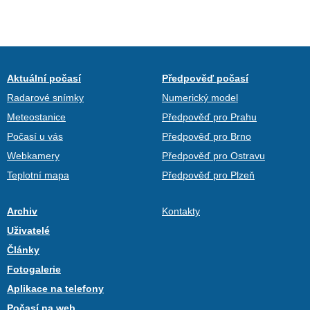
Aktuální počasí
Předpověď počasí
Radarové snímky
Numerický model
Meteostanice
Předpověď pro Prahu
Počasí u vás
Předpověď pro Brno
Webkamery
Předpověď pro Ostravu
Teplotní mapa
Předpověď pro Plzeň
Archiv
Kontakty
Uživatelé
Články
Fotogalerie
Aplikace na telefony
Počasí na web