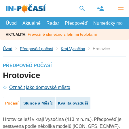
Přejít
na
hlavní
obsah
Úvod
Aktuálně
Radar
Předpověď
Numerický model
Převážně slunečno s letními teplotami
AKTUALITA:
Úvod
Předpověď počasí
Kraj Vysočina
Hrotovice
PŘEDPOVĚĎ POČASÍ
Hrotovice
Označit jako domovské město
Počasí
Slunce a Měsíc
Kvalita ovzduší
Hrotovice leží v kraji Vysočina (413 m n. m.). Předpověď je
sestavena podle několika modelů (ICON, GFS, ECMWF).