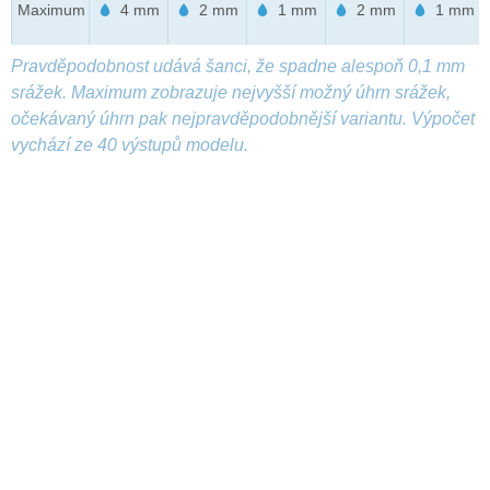
Maximum
4 mm
2 mm
1 mm
2 mm
1 mm
Pravděpodobnost udává šanci, že spadne alespoň 0,1 mm
srážek. Maximum zobrazuje nejvyšší možný úhrn srážek,
očekávaný úhrn pak nejpravděpodobnější variantu. Výpočet
vychází ze 40 výstupů modelu.