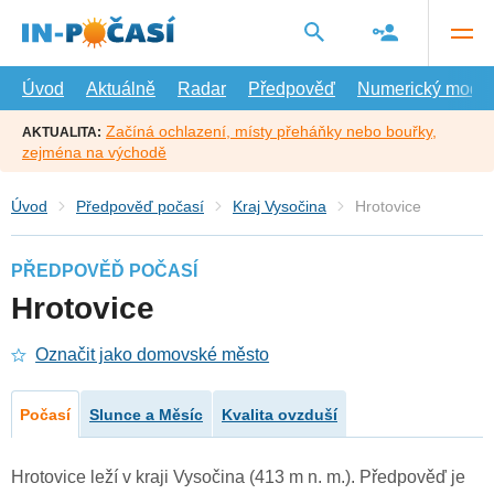
Přejít
na
hlavní
obsah
Úvod
Aktuálně
Radar
Předpověď
Numerický model
Začíná ochlazení, místy přeháňky nebo bouřky,
AKTUALITA:
zejména na východě
Úvod
Předpověď počasí
Kraj Vysočina
Hrotovice
PŘEDPOVĚĎ POČASÍ
Hrotovice
Označit jako domovské město
Počasí
Slunce a Měsíc
Kvalita ovzduší
Hrotovice leží v kraji Vysočina (413 m n. m.). Předpověď je