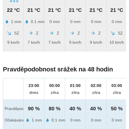
22 °C
21 °C
21 °C
21 °C
21 °C
21 °C
1 mm
0.1 mm
0 mm
0 mm
0 mm
0 mm
SZ
Z
Z
Z
Z
SZ
9 km/h
7 km/h
7 km/h
9 km/h
9 km/h
10 km/h
Pravděpodobnost srážek na 48 hodin
23:00
00:00
01:00
02:00
03:00
dnes
zítra
zítra
zítra
zítra
90 %
80 %
40 %
40 %
50 %
Pravděpod.
Očekáváno
1 mm
0.1 mm
0 mm
0 mm
0 mm