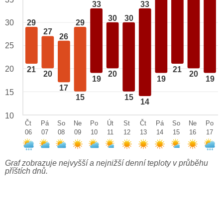
33
33
30
30
29
29
30
27
26
25
20
21
21
20
20
20
19
19
19
17
15
15
15
14
10
Čt
Pá
So
Ne
Po
Út
St
Čt
Pá
So
Ne
Po
06
07
08
09
10
11
12
13
14
15
16
17
Graf zobrazuje nejvyšší a nejnižší denní teploty v průběhu
příštích dnů.