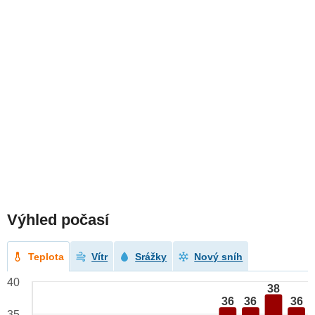
Výhled počasí
Teplota
Vítr
Srážky
Nový sníh
40
38
36
36
36
35