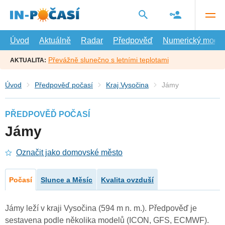
Přejít
na
hlavní
obsah
Úvod
Aktuálně
Radar
Předpověď
Numerický model
Převážně slunečno s letními teplotami
AKTUALITA:
Úvod
Předpověď počasí
Kraj Vysočina
Jámy
PŘEDPOVĚĎ POČASÍ
Jámy
Označit jako domovské město
Počasí
Slunce a Měsíc
Kvalita ovzduší
Jámy leží v kraji Vysočina (594 m n. m.). Předpověď je
sestavena podle několika modelů (ICON, GFS, ECMWF).