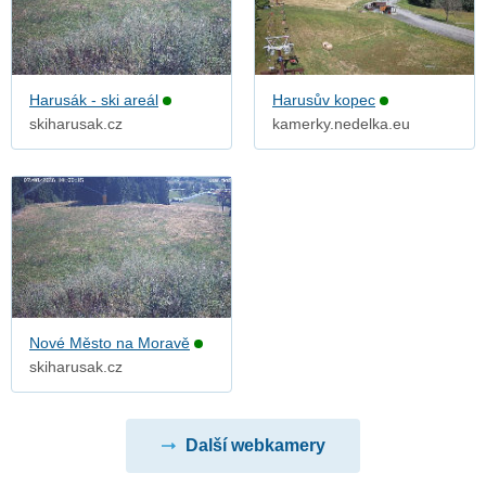
Harusák - ski areál
Harusův kopec
skiharusak.cz
kamerky.nedelka.eu
Nové Město na Moravě
skiharusak.cz
Další webkamery