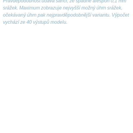
Pravděpodobnost udává šanci, že spadne alespoň 0,1 mm
srážek. Maximum zobrazuje nejvyšší možný úhrn srážek,
očekávaný úhrn pak nejpravděpodobnější variantu. Výpočet
vychází ze 40 výstupů modelu.