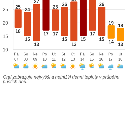
27
26
26
25
25
25
24
19
20
18
18
17
17
17
15
15
15
15
15
14
13
13
13
10
Pá
So
Ne
Po
Út
St
Čt
Pá
So
Ne
Po
Út
07
08
09
10
11
12
13
14
15
16
17
18
Graf zobrazuje nejvyšší a nejnižší denní teploty v průběhu
příštích dnů.