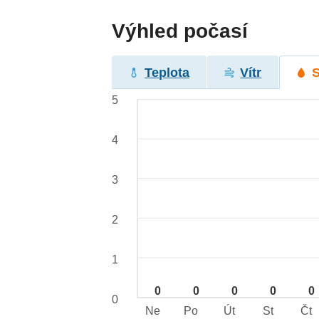
Výhled počasí
Teplota
Vítr
5
4
3
2
1
0
0
0
0
0
0
Ne
Po
Út
St
Čt