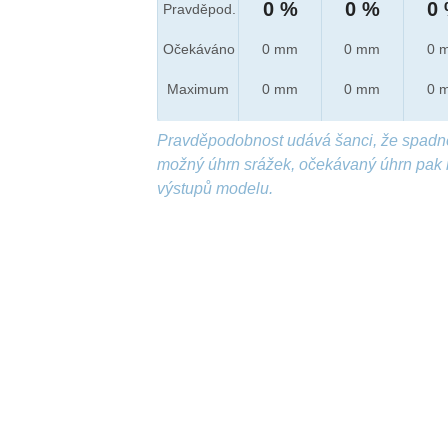
0 %
0 %
0
Pravděpod.
Očekáváno
0 mm
0 mm
0 
Maximum
0 mm
0 mm
0 
Pravděpodobnost udává šanci, že spadn
možný úhrn srážek, očekávaný úhrn pak 
výstupů modelu.