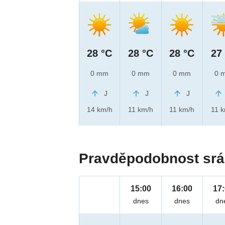
28 °C
28 °C
28 °C
27
0 mm
0 mm
0 mm
0 
J
J
J
14 km/h
11 km/h
11 km/h
11 
Pravděpodobnost srá
15:00
16:00
17
dnes
dnes
dn