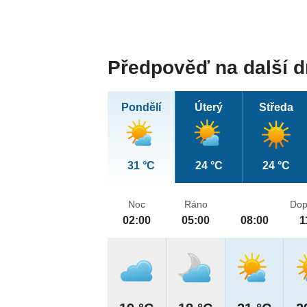
Předpověď na další 
Pondělí
Úterý
Středa
31 °C
24 °C
24 °C
Noc
Ráno
Dop
02:00
05:00
08:00
1