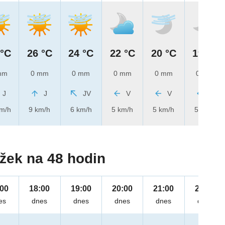
 °C
26 °C
24 °C
22 °C
20 °C
19 °C
mm
0 mm
0 mm
0 mm
0 mm
0 mm
J
J
JV
V
V
V
km/h
9 km/h
6 km/h
5 km/h
5 km/h
5 km/h
žek na 48 hodin
:00
18:00
19:00
20:00
21:00
22:00
es
dnes
dnes
dnes
dnes
dnes