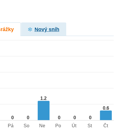
Srážky
Nový sníh
1.2
0.6
0
0
0
0
0
Pá
So
Ne
Po
Út
St
Čt