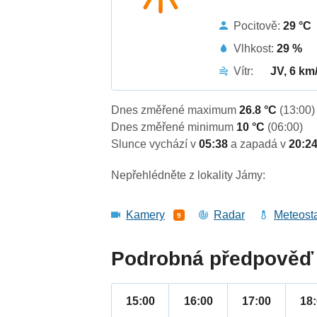
Pocitově:
29 °C
Vlhkost:
29 %
Vítr:
JV, 6 km
Dnes změřené maximum
26.8 °C
(13:00)
Dnes změřené minimum
10 °C
(06:00)
Slunce vychází v
05:38
a zapadá v
20:2
Nepřehlédněte z lokality Jámy:
Kamery
Radar
Meteost
9
Podrobná předpověď 
15:00
16:00
17:00
18