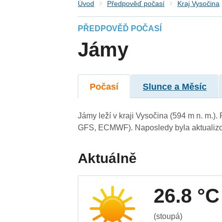
Úvod
Předpověď počasí
Kraj Vysočina
PŘEDPOVĚĎ POČASÍ
Jámy
Počasí
Slunce a Měsíc
Jámy leží v kraji Vysočina (594 m n. m.
GFS, ECMWF). Naposledy byla aktualizo
Aktuálně
26.8 °C
(stoupá)