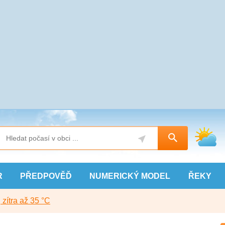
R
PŘEDPOVĚĎ
NUMERICKÝ
MODEL
ŘEKY
, zítra až 35 °C