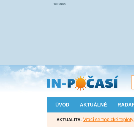
Přejít
na
hlavní
obsah
ÚVOD
AKTUÁLNĚ
RADA
Vrací se tropické teploty
AKTUALITA: