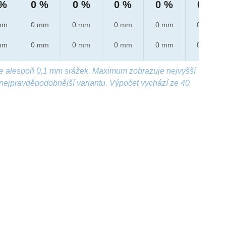
 %
0 %
0 %
0 %
0 %
0 %
mm
0 mm
0 mm
0 mm
0 mm
0 mm
mm
0 mm
0 mm
0 mm
0 mm
0 mm
e alespoň 0,1 mm srážek. Maximum zobrazuje nejvyšší
nejpravděpodobnější variantu. Výpočet vychází ze 40