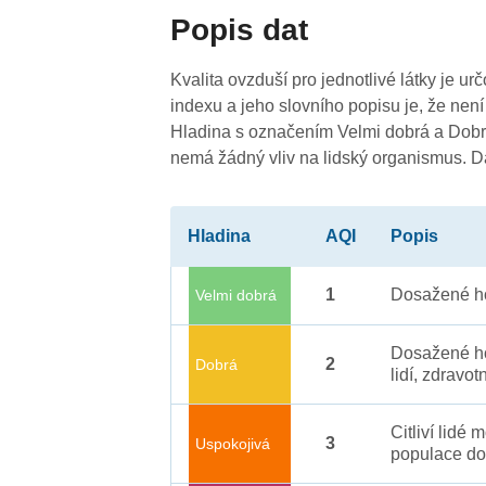
Popis dat
Kvalita ovzduší pro jednotlivé látky je ur
indexu a jeho slovního popisu je, že není
Hladina s označením Velmi dobrá a Dobrá
nemá žádný vliv na lidský organismus. 
Hladina
AQI
Popis
1
Dosažené ho
Velmi dobrá
Dosažené ho
2
Dobrá
lidí, zdravot
Citliví lidé
3
Uspokojivá
populace do