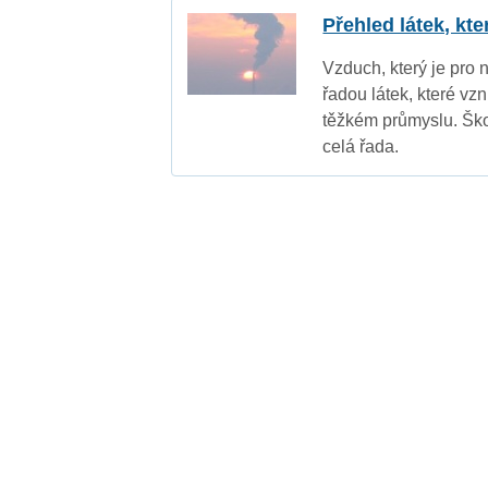
Přehled látek, kt
Vzduch, který je pro 
řadou látek, které vz
těžkém průmyslu. Ško
celá řada.