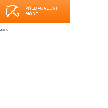
PŘEDPOVĚDNÍ
MODEL
4
4
4
3
-
4
4