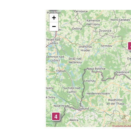
4
+
−
4
4