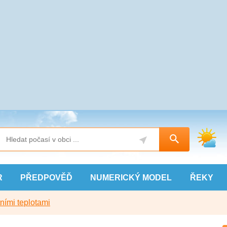
R
PŘEDPOVĚĎ
NUMERICKÝ
MODEL
ŘEKY
ními teplotami