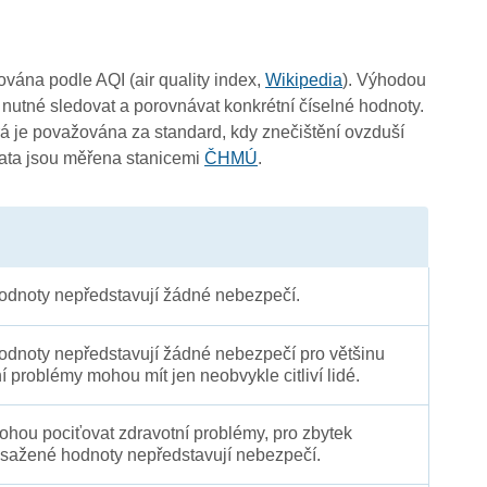
čována podle AQI (air quality index,
Wikipedia
). Výhodou
 nutné sledovat a porovnávat konkrétní číselné hodnoty.
 je považována za standard, kdy znečištění ovzduší
Data jsou měřena stanicemi
ČHMÚ
.
dnoty nepředstavují žádné nebezpečí.
dnoty nepředstavují žádné nebezpečí pro většinu
ní problémy mohou mít jen neobvykle citliví lidé.
 mohou pociťovat zdravotní problémy, pro zbytek
sažené hodnoty nepředstavují nebezpečí.