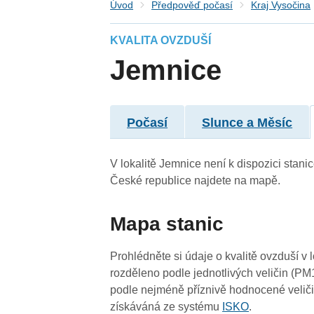
Úvod
Předpověď počasí
Kraj Vysočina
KVALITA OVZDUŠÍ
4
4
4
4
4
Jemnice
4
4
4
4
4
4
Počasí
Slunce a Měsíc
4
V lokalitě Jemnice není k dispozici stanic
České republice najdete na mapě.
Mapa stanic
Prohlédněte si údaje o kvalitě ovzduší v 
4
rozděleno podle jednotlivých veličin (PM
podle nejméně příznivě hodnocené veliči
získáváná ze systému
ISKO
.