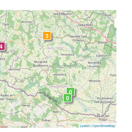
-
3
4
4
0
0
Leaflet
|
OpenStreetMap