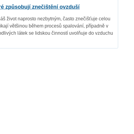
eré způsobují znečištění ovzduší
náš život naprosto nezbytným, často znečišťuje celou
nikají většinou během procesů spalování, případně v
dlivých látek se lidskou činností uvolňuje do vzduchu