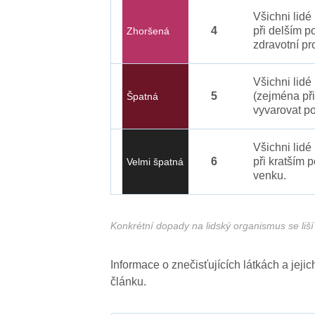
Všichni lid
4
při delším p
Zhoršená
zdravotní pr
Všichni lidé
5
(zejména při
Špatná
vyvarovat po
Všichni lidé
6
při kratším 
Velmi špatná
venku.
Konkrétní dopady na lidský organismus se liší 
Informace o znečisťujících látkách a jej
článku.