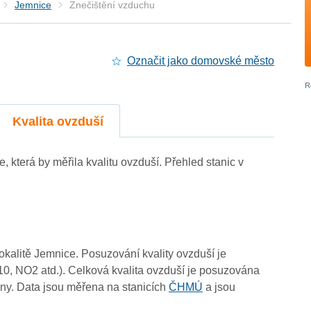
Jemnice
Znečištění vzduchu
Označit jako domovské město
4
4
Kvalita ovzduší
e, která by měřila kvalitu ovzduší. Přehled stanic v
4
lokalitě Jemnice. Posuzování kvality ovzduší je
10, NO2 atd.). Celková kvalita ovzduší je posuzována
ny. Data jsou měřena na stanicích
ČHMÚ
a jsou