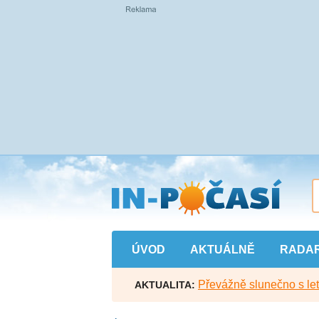
Přejít
na
hlavní
obsah
ÚVOD
AKTUÁLNĚ
RADA
Převážně slunečno s let
AKTUALITA: