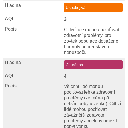
Uspokojivá
3
Citliví lidé mohou pociťovat
zdravotní problémy, pro
zbytek populace dosažené
hodnoty nepředstavují
nebezpečí.
Zhoršená
4
Všichni lidé mohou
pociťovat lehké zdravotní
problémy (zejména při
delším pobytu venku). Citliví
lidé mohou pociťovat
závažnější zdravotní
problémy a měli by omezit
pobyt venku.