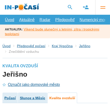
Přejít
na
hlavní
obsah
Úvod
Aktuálně
Radar
Předpověď
Numerický model
Víkend bude slunečný s letními, zítra i tropickými
AKTUALITA:
teplotami
Úvod
Předpověď počasí
Kraj Vysočina
Jeřišno
Znečištění vzduchu
KVALITA OVZDUŠÍ
Jeřišno
Označit jako domovské město
Počasí
Slunce a Měsíc
Kvalita ovzduší