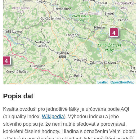
4
4
Leaflet
|
OpenStreetMap
Popis dat
Kvalita ovzduší pro jednotlivé látky je určována podle AQI
(air quality index,
Wikipedia
). Výhodou indexu a jeho
slovního popisu je, že není nutné sledovat a porovnávat
konkrétní číselné hodnoty. Hladina s označením Velmi dobrá
a Dobrá je považována za standard, kdy znečištění ovzduší