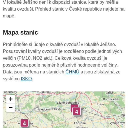
V lokalitě Jeřišno není k dispozici stanice, která by měřila
kvalitu ovzduší. Přehled stanic v České republice najdete na
mapě.
Mapa stanic
Prohlédněte si údaje o kvalitě ovzduší v lokalitě Jeřišno.
Posuzování kvality ovzduší je rozděleno podle jednotlivých
veličin (PM10, NO2 atd.). Celková kvalita ovzduší je
posuzována podle nejméně příznivě hodnocené veličiny.
Data jsou měřena na stanicích
ČHMÚ
a jsou získáváná ze
systému
ISKO
.
+
−
4
4
4