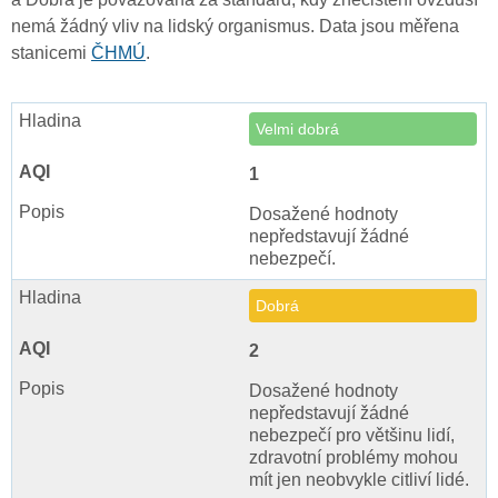
nemá žádný vliv na lidský organismus. Data jsou měřena
stanicemi
ČHMÚ
.
Velmi dobrá
1
Dosažené hodnoty
nepředstavují žádné
nebezpečí.
Dobrá
2
Dosažené hodnoty
nepředstavují žádné
nebezpečí pro většinu lidí,
zdravotní problémy mohou
mít jen neobvykle citliví lidé.