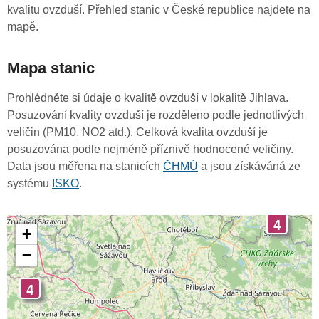
kvalitu ovzduší. Přehled stanic v České republice najdete na
mapě.
Mapa stanic
Prohlédněte si údaje o kvalitě ovzduší v lokalitě Jihlava.
Posuzování kvality ovzduší je rozděleno podle jednotlivých
veličin (PM10, NO2 atd.). Celková kvalita ovzduší je
posuzována podle nejméně příznivě hodnocené veličiny.
Data jsou měřena na stanicích
ČHMÚ
a jsou získáváná ze
systému
ISKO
.
4
+
−
4