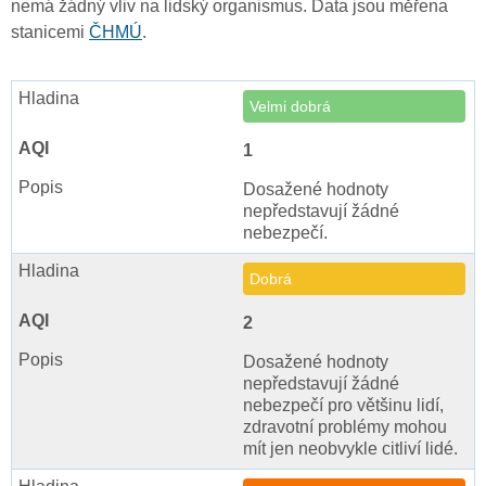
nemá žádný vliv na lidský organismus. Data jsou měřena
stanicemi
ČHMÚ
.
Velmi dobrá
1
Dosažené hodnoty
nepředstavují žádné
nebezpečí.
Dobrá
2
Dosažené hodnoty
nepředstavují žádné
nebezpečí pro většinu lidí,
zdravotní problémy mohou
mít jen neobvykle citliví lidé.