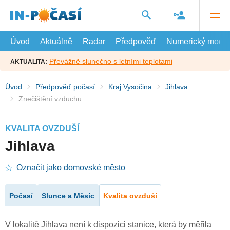
Přejít
na
hlavní
obsah
Úvod
Aktuálně
Radar
Předpověď
Numerický model
Převážně slunečno s letními teplotami
AKTUALITA:
Úvod
Předpověď počasí
Kraj Vysočina
Jihlava
Znečištění vzduchu
KVALITA OVZDUŠÍ
Jihlava
Označit jako domovské město
Počasí
Slunce a Měsíc
Kvalita ovzduší
V lokalitě Jihlava není k dispozici stanice, která by měřila