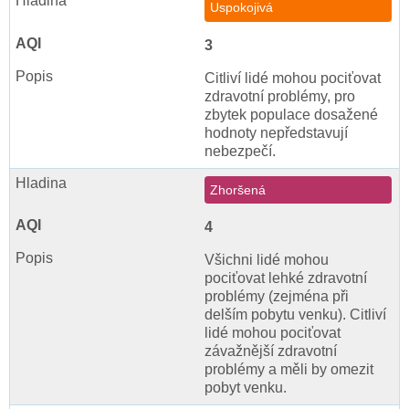
Uspokojivá
3
Citliví lidé mohou pociťovat
zdravotní problémy, pro
zbytek populace dosažené
hodnoty nepředstavují
nebezpečí.
Zhoršená
4
Všichni lidé mohou
pociťovat lehké zdravotní
problémy (zejména při
delším pobytu venku). Citliví
lidé mohou pociťovat
závažnější zdravotní
problémy a měli by omezit
pobyt venku.