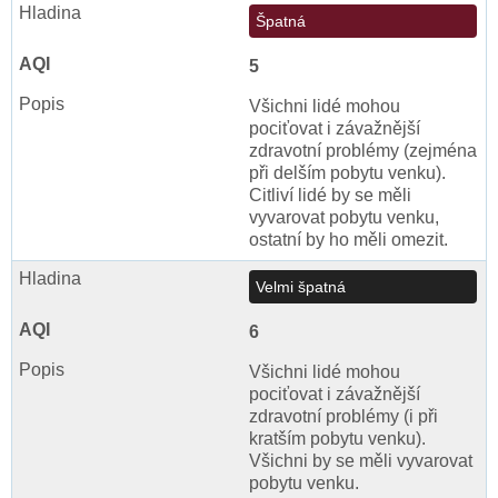
Špatná
5
Všichni lidé mohou
pociťovat i závažnější
zdravotní problémy (zejména
při delším pobytu venku).
Citliví lidé by se měli
vyvarovat pobytu venku,
ostatní by ho měli omezit.
Velmi špatná
6
Všichni lidé mohou
pociťovat i závažnější
zdravotní problémy (i při
kratším pobytu venku).
Všichni by se měli vyvarovat
pobytu venku.