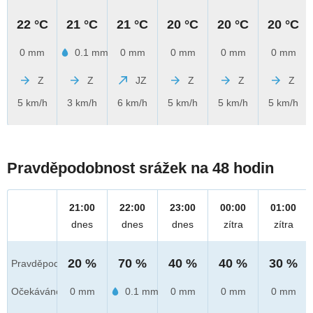
22 °C
21 °C
21 °C
20 °C
20 °C
20 °C
0 mm
0.1 mm
0 mm
0 mm
0 mm
0 mm
Z
Z
JZ
Z
Z
Z
5 km/h
3 km/h
6 km/h
5 km/h
5 km/h
5 km/h
Pravděpodobnost srážek na 48 hodin
21:00
22:00
23:00
00:00
01:00
dnes
dnes
dnes
zítra
zítra
20 %
70 %
40 %
40 %
30 %
Pravděpod.
Očekáváno
0 mm
0.1 mm
0 mm
0 mm
0 mm