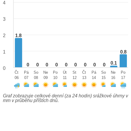
4
3
1.8
2
0.8
1
0.1
0
0
0
0
0
0
0
0
0
0
Čt
Pá
So
Ne
Po
Út
St
Čt
Pá
So
Ne
Po
06
07
08
09
10
11
12
13
14
15
16
17
Graf zobrazuje celkové denní (za 24 hodin) srážkové úhrny v
mm v průběhu příštích dnů.