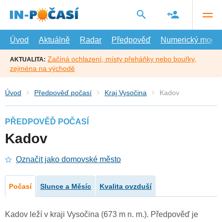
Přejít
na
hlavní
obsah
Úvod
Aktuálně
Radar
Předpověď
Numerický model
Začíná ochlazení, místy přeháňky nebo bouřky,
AKTUALITA:
zejména na východě
Úvod
Předpověď počasí
Kraj Vysočina
Kadov
PŘEDPOVĚĎ POČASÍ
Kadov
Označit jako domovské město
Počasí
Slunce a Měsíc
Kvalita ovzduší
Kadov leží v kraji Vysočina (673 m n. m.). Předpověď je