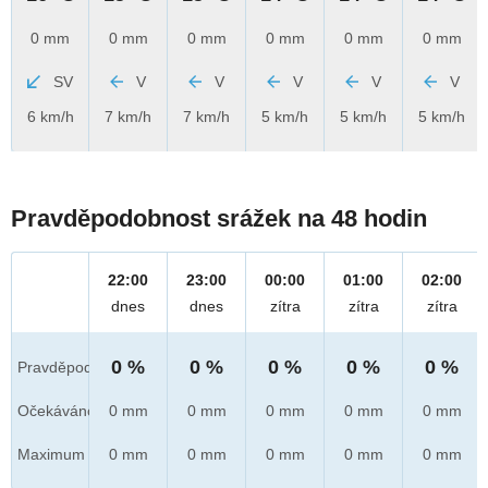
0 mm
0 mm
0 mm
0 mm
0 mm
0 mm
SV
V
V
V
V
V
6 km/h
7 km/h
7 km/h
5 km/h
5 km/h
5 km/h
Pravděpodobnost srážek na 48 hodin
22:00
23:00
00:00
01:00
02:00
dnes
dnes
zítra
zítra
zítra
0 %
0 %
0 %
0 %
0 %
Pravděpod.
Očekáváno
0 mm
0 mm
0 mm
0 mm
0 mm
Maximum
0 mm
0 mm
0 mm
0 mm
0 mm