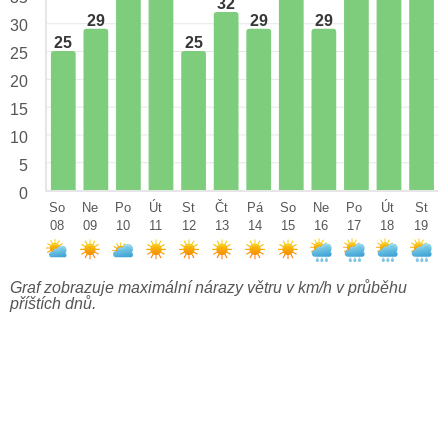
32
29
29
29
30
25
25
25
20
15
10
5
0
So
Ne
Po
Út
St
Čt
Pá
So
Ne
Po
Út
St
08
09
10
11
12
13
14
15
16
17
18
19
Graf zobrazuje maximální nárazy větru v km/h v průběhu
příštích dnů.