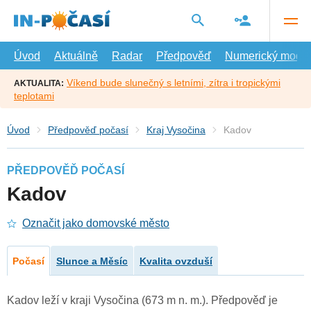
Přejít
na
hlavní
obsah
Úvod
Aktuálně
Radar
Předpověď
Numerický model
Víkend bude slunečný s letními, zítra i tropickými
AKTUALITA:
teplotami
Úvod
Předpověď počasí
Kraj Vysočina
Kadov
PŘEDPOVĚĎ POČASÍ
Kadov
Označit jako domovské město
Počasí
Slunce a Měsíc
Kvalita ovzduší
Kadov leží v kraji Vysočina (673 m n. m.). Předpověď je