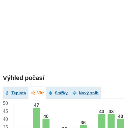
Výhled počasí
Teplota
Vítr
Srážky
Nový sníh
50
47
45
43
43
40
40
40
36
35