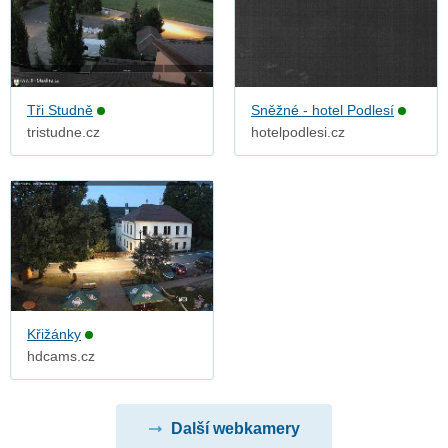
Tři Studně
Sněžné - hotel Podlesí
tristudne.cz
hotelpodlesi.cz
Křižánky
hdcams.cz
Další webkamery