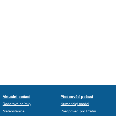
Aktuální počasí
Předpověď počasí
Radarové snímky
Numerický model
Meteostanice
Předpověď pro Prahu