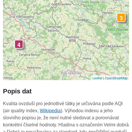
3
4
Leaflet
|
OpenStreetMap
Popis dat
Kvalita ovzduší pro jednotlivé látky je určována podle AQI
(air quality index,
Wikipedia
). Výhodou indexu a jeho
slovního popisu je, že není nutné sledovat a porovnávat
konkrétní číselné hodnoty. Hladina s označením Velmi dobrá
a Dobrá je považována za standard, kdy znečištění ovzduší