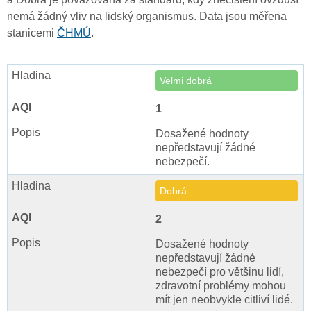
nemá žádný vliv na lidský organismus. Data jsou měřena
stanicemi
ČHMÚ
.
Velmi dobrá
1
Dosažené hodnoty
nepředstavují žádné
nebezpečí.
Dobrá
2
Dosažené hodnoty
nepředstavují žádné
nebezpečí pro většinu lidí,
zdravotní problémy mohou
mít jen neobvykle citliví lidé.