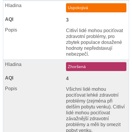
Uspokojivá
3
Citliví lidé mohou pociťovat
zdravotní problémy, pro
zbytek populace dosažené
hodnoty nepředstavují
nebezpečí.
Zhoršená
4
Všichni lidé mohou
pociťovat lehké zdravotní
problémy (zejména při
delším pobytu venku). Citliví
lidé mohou pociťovat
závažnější zdravotní
problémy a měli by omezit
pobyt venku.