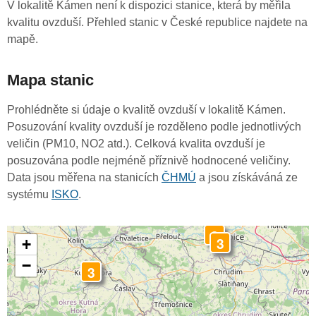
V lokalitě Kámen není k dispozici stanice, která by měřila
kvalitu ovzduší. Přehled stanic v České republice najdete na
mapě.
Mapa stanic
Prohlédněte si údaje o kvalitě ovzduší v lokalitě Kámen.
Posuzování kvality ovzduší je rozděleno podle jednotlivých
veličin (PM10, NO2 atd.). Celková kvalita ovzduší je
posuzována podle nejméně příznivě hodnocené veličiny.
Data jsou měřena na stanicích
ČHMÚ
a jsou získáváná ze
systému
ISKO
.
3
3
+
−
3