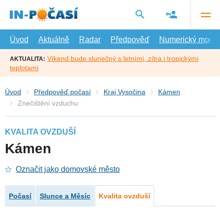
Přejít
na
hlavní
obsah
Úvod
Aktuálně
Radar
Předpověď
Numerický model
Víkend bude slunečný s letními, zítra i tropickými
AKTUALITA:
teplotami
Úvod
Předpověď počasí
Kraj Vysočina
Kámen
Znečištění vzduchu
KVALITA OVZDUŠÍ
Kámen
Označit jako domovské město
Počasí
Slunce a Měsíc
Kvalita ovzduší