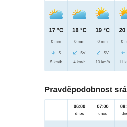
17 °C
18 °C
19 °C
20
0 mm
0 mm
0 mm
0 
S
SV
SV
5 km/h
4 km/h
10 km/h
11 
Pravděpodobnost srá
06:00
07:00
08
dnes
dnes
dn