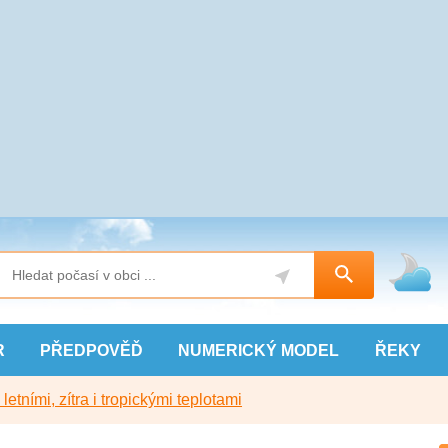
R
PŘEDPOVĚĎ
NUMERICKÝ
MODEL
ŘEKY
etními, zítra i tropickými teplotami