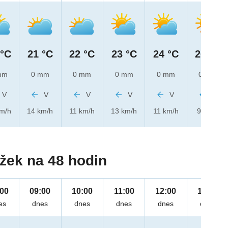
 °C
21 °C
22 °C
23 °C
24 °C
26 °C
mm
0 mm
0 mm
0 mm
0 mm
0 mm
V
V
V
V
V
V
km/h
14 km/h
11 km/h
13 km/h
11 km/h
9 km/h
žek na 48 hodin
:00
09:00
10:00
11:00
12:00
13:00
es
dnes
dnes
dnes
dnes
dnes