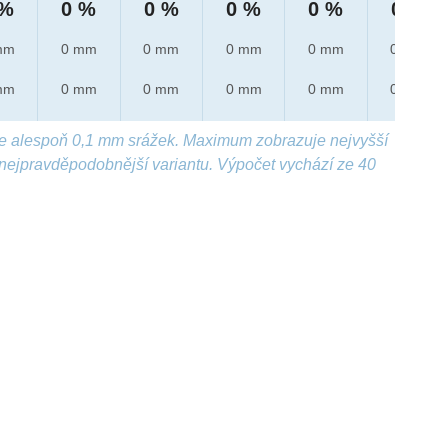
 %
0 %
0 %
0 %
0 %
0 %
mm
0 mm
0 mm
0 mm
0 mm
0 mm
mm
0 mm
0 mm
0 mm
0 mm
0 mm
e alespoň 0,1 mm srážek. Maximum zobrazuje nejvyšší
nejpravděpodobnější variantu. Výpočet vychází ze 40