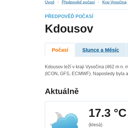
Úvod
Předpověď počasí
Kraj Vysočina
PŘEDPOVĚĎ POČASÍ
Kdousov
Počasí
Slunce a Měsíc
Kdousov leží v kraji Vysočina (462 m n.
(ICON, GFS, ECMWF). Naposledy byla ak
Aktuálně
17.3 °C
(klesá)