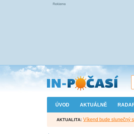
Přejít
na
hlavní
obsah
ÚVOD
AKTUÁLNĚ
RADA
Víkend bude slunečný s l
AKTUALITA: