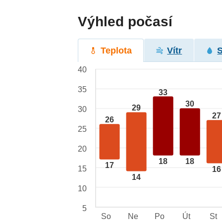
Výhled počasí
Teplota
Vítr
40
35
33
30
29
30
27
26
25
20
18
18
17
15
16
14
10
5
So
Ne
Po
Út
St