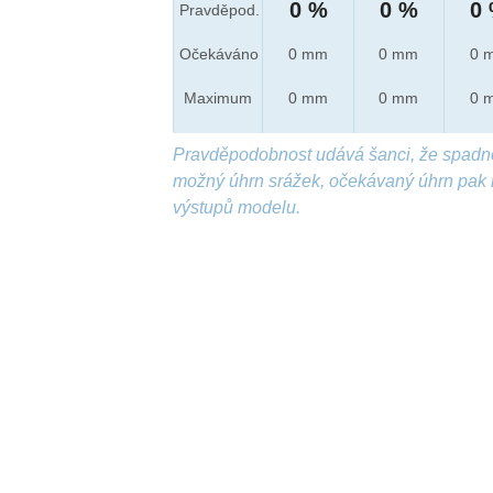
0 %
0 %
0
Pravděpod.
Očekáváno
0 mm
0 mm
0 
Maximum
0 mm
0 mm
0 
Pravděpodobnost udává šanci, že spadn
možný úhrn srážek, očekávaný úhrn pak 
výstupů modelu.