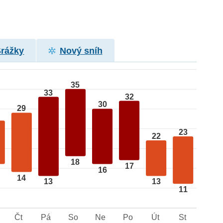
Srážky
Nový sníh
35
33
32
30
29
23
22
18
17
16
14
13
13
11
Čt
Pá
So
Ne
Po
Út
St