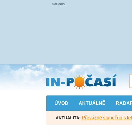
Přejít
na
hlavní
obsah
ÚVOD
AKTUÁLNĚ
RADA
Převážně slunečno s let
AKTUALITA: