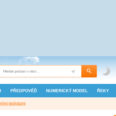
R
PŘEDPOVĚĎ
NUMERICKÝ
MODEL
ŘEKY
ními teplotami