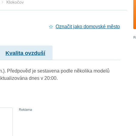
Klokočov
Označit jako domovské město
Kvalita ovzduší
 m.). Předpověď je sestavena podle několika modelů
tualizována dnes v 20:00.