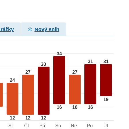
Srážky
Nový sníh
34
31
31
30
27
27
24
19
16
16
16
12
12
12
St
Čt
Pá
So
Ne
Po
Út