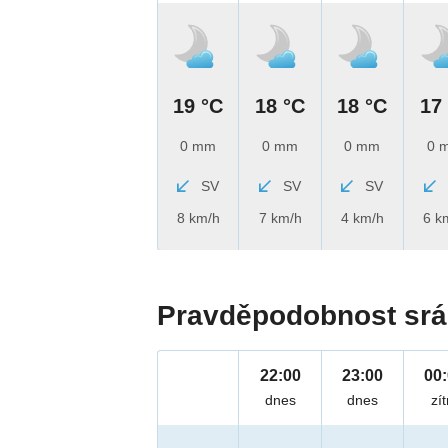
19 °C
18 °C
18 °C
17
0 mm
0 mm
0 mm
0 
SV
SV
SV
8 km/h
7 km/h
4 km/h
6 k
Pravděpodobnost srá
22:00
23:00
00
dnes
dnes
zít