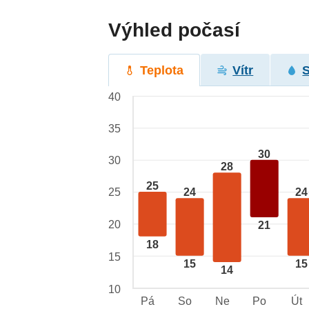
Výhled počasí
Teplota
Vítr
40
35
30
30
28
25
25
24
24
20
21
18
15
15
15
14
10
Pá
So
Ne
Po
Út