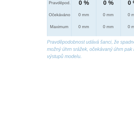
0 %
0 %
0
Pravděpod.
Očekáváno
0 mm
0 mm
0 
Maximum
0 mm
0 mm
0 
Pravděpodobnost udává šanci, že spadn
možný úhrn srážek, očekávaný úhrn pak 
výstupů modelu.