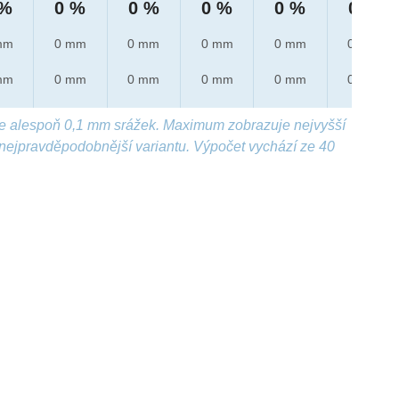
 %
0 %
0 %
0 %
0 %
0 %
mm
0 mm
0 mm
0 mm
0 mm
0 mm
mm
0 mm
0 mm
0 mm
0 mm
0 mm
e alespoň 0,1 mm srážek. Maximum zobrazuje nejvyšší
nejpravděpodobnější variantu. Výpočet vychází ze 40