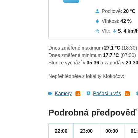
Pocitově:
20 °C
Vlhkost:
42 %
Vítr:
S, 4 km/
Dnes změřené maximum
27.1 °C
(18:30)
Dnes změřené minimum
17.7 °C
(07:00)
Slunce vychází v
05:36
a zapadá v
20:3
Nepřehlédněte z lokality Klokočov:
Kamery
Počasí u vás
16
11
Podrobná předpověď 
22:00
23:00
00:00
01