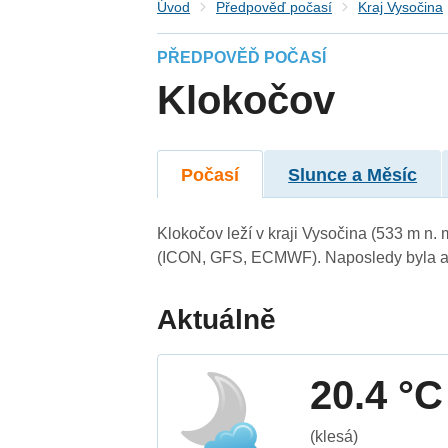
Úvod
Předpověď počasí
Kraj Vysočina
PŘEDPOVĚĎ POČASÍ
Klokočov
Počasí
Slunce a Měsíc
Klokočov leží v kraji Vysočina (533 m n.
(ICON, GFS, ECMWF). Naposledy byla ak
Aktuálně
20.4 °C
(klesá)