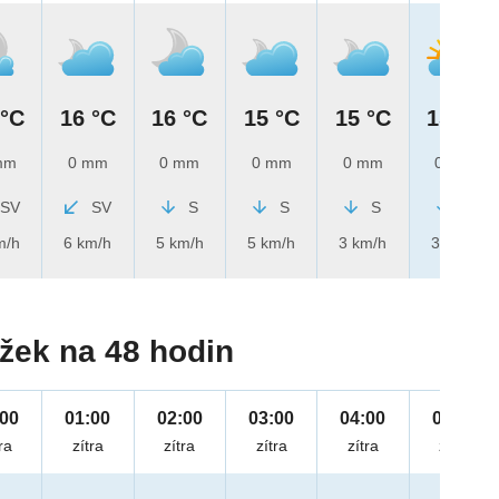
 °C
16 °C
16 °C
15 °C
15 °C
15 °C
mm
0 mm
0 mm
0 mm
0 mm
0 mm
SV
SV
S
S
S
S
m/h
6 km/h
5 km/h
5 km/h
3 km/h
3 km/h
žek na 48 hodin
:00
01:00
02:00
03:00
04:00
05:00
ra
zítra
zítra
zítra
zítra
zítra