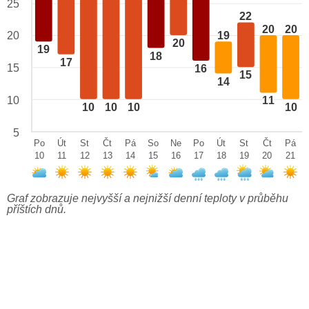
25
22
20
20
20
19
20
19
18
17
15
16
15
14
10
11
10
10
10
10
5
Po
Út
St
Čt
Pá
So
Ne
Po
Út
St
Čt
Pá
10
11
12
13
14
15
16
17
18
19
20
21
Graf zobrazuje nejvyšší a nejnižší denní teploty v průběhu
příštích dnů.