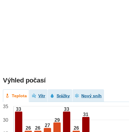
Výhled počasí
Teplota
Vítr
Srážky
Nový sníh
35
33
33
31
29
30
27
26
26
26