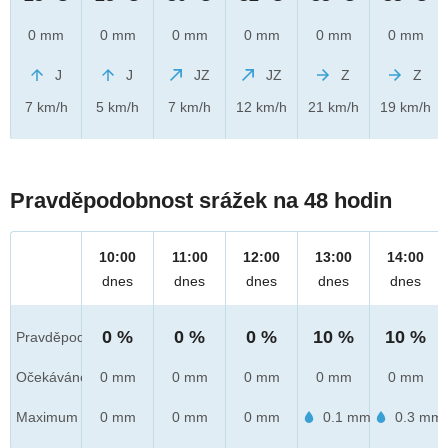
0 mm
0 mm
0 mm
0 mm
0 mm
0 mm
J
J
JZ
JZ
Z
Z
7 km/h
5 km/h
7 km/h
12 km/h
21 km/h
19 km/h
Pravděpodobnost srážek na 48 hodin
10:00
11:00
12:00
13:00
14:00
dnes
dnes
dnes
dnes
dnes
0 %
0 %
0 %
10 %
10 %
Pravděpod.
Očekáváno
0 mm
0 mm
0 mm
0 mm
0 mm
Maximum
0 mm
0 mm
0 mm
0.1 mm
0.3 mm