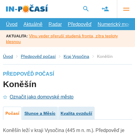
Přejít
na
hlavní
obsah
Úvod
Aktuálně
Radar
Předpověď
Numerický model
Vlnu veder přeruší studená fronta, zítra teploty
AKTUALITA:
klesnou
Úvod
Předpověď počasí
Kraj Vysočina
Koněšín
PŘEDPOVĚĎ POČASÍ
Koněšín
Označit jako domovské město
Počasí
Slunce a Měsíc
Kvalita ovzduší
Koněšín leží v kraji Vysočina (445 m n. m.). Předpověď je