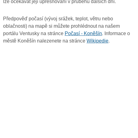
lze očekávat její upřesňování v průběhu dalších dní.
Předpověď počasí (vývoj srážek, teplot, větru nebo
oblačnosti) na mapě si můžete prohlédnout na našem
portálu Ventusky na stránce
Počasí - Koněšín
. Informace o
městě Koněšín nalezenete na stránce
Wikipedie
.