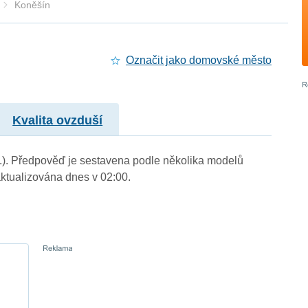
Koněšín
Označit jako domovské město
Kvalita ovzduší
m.). Předpověď je sestavena podle několika modelů
tualizována dnes v 02:00.