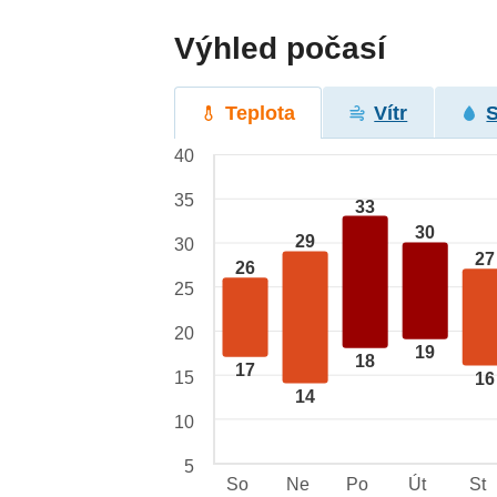
Výhled počasí
Teplota
Vítr
40
35
33
30
29
30
27
26
25
20
19
18
17
15
16
14
10
5
So
Ne
Po
Út
St