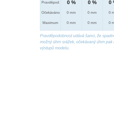
0 %
0 %
0
Pravděpod.
Očekáváno
0 mm
0 mm
0 
Maximum
0 mm
0 mm
0 
Pravděpodobnost udává šanci, že spadn
možný úhrn srážek, očekávaný úhrn pak 
výstupů modelu.