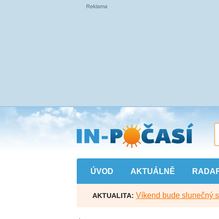
Přejít
na
hlavní
obsah
ÚVOD
AKTUÁLNĚ
RADA
Víkend bude slunečný s l
AKTUALITA: