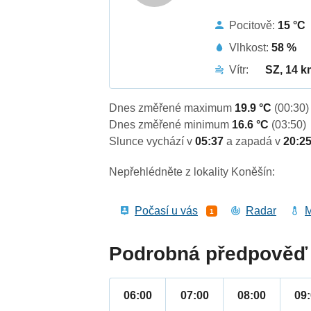
Pocitově:
15 °C
Vlhkost:
58 %
Vítr:
SZ, 14 k
Dnes změřené maximum
19.9 °C
(00:30)
Dnes změřené minimum
16.6 °C
(03:50)
Slunce vychází v
05:37
a zapadá v
20:2
Nepřehlédněte z lokality Koněšín:
Počasí u vás
Radar
M
1
Podrobná předpověď 
06:00
07:00
08:00
09