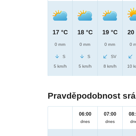
17 °C
18 °C
19 °C
20
0 mm
0 mm
0 mm
0 
S
S
SV
5 km/h
5 km/h
8 km/h
10 
Pravděpodobnost srá
06:00
07:00
08
dnes
dnes
dn