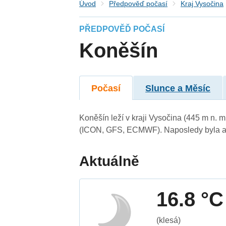
Úvod
Předpověď počasí
Kraj Vysočina
PŘEDPOVĚĎ POČASÍ
Koněšín
Počasí
Slunce a Měsíc
Koněšín leží v kraji Vysočina (445 m n. 
(ICON, GFS, ECMWF). Naposledy byla ak
Aktuálně
16.8 °C
(klesá)