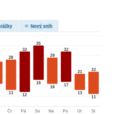
Srážky
Nový sníh
35
32
32
29
28
22
21
18
17
16
13
13
12
11
Čt
Pá
So
Ne
Po
Út
St