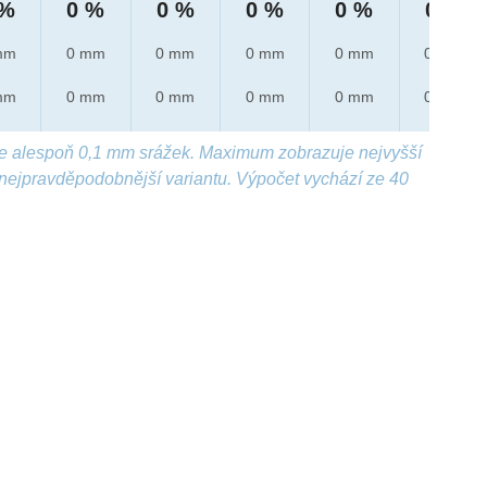
 %
0 %
0 %
0 %
0 %
0 %
mm
0 mm
0 mm
0 mm
0 mm
0 mm
mm
0 mm
0 mm
0 mm
0 mm
0 mm
e alespoň 0,1 mm srážek. Maximum zobrazuje nejvyšší
nejpravděpodobnější variantu. Výpočet vychází ze 40