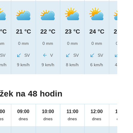
 °C
21 °C
22 °C
23 °C
24 °C
25 °C
mm
0 mm
0 mm
0 mm
0 mm
0 mm
SV
SV
V
SV
SV
SV
km/h
9 km/h
9 km/h
8 km/h
6 km/h
4 km/h
žek na 48 hodin
:00
09:00
10:00
11:00
12:00
13:00
es
dnes
dnes
dnes
dnes
dnes