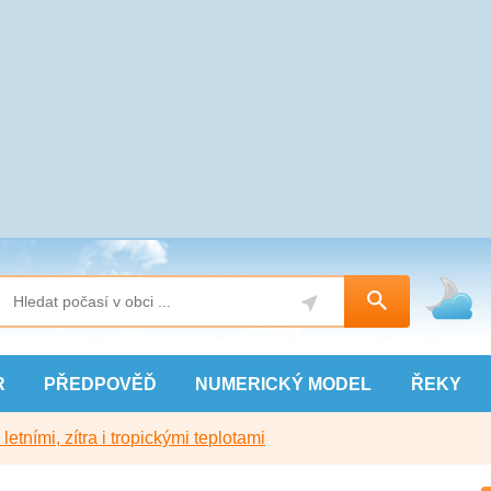
R
PŘEDPOVĚĎ
NUMERICKÝ
MODEL
ŘEKY
etními, zítra i tropickými teplotami