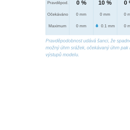
0 %
10 %
0
Pravděpod.
Očekáváno
0 mm
0 mm
0 
Maximum
0 mm
0.1 mm
0 
Pravděpodobnost udává šanci, že spadn
možný úhrn srážek, očekávaný úhrn pak 
výstupů modelu.