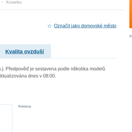
Kostelec
Označit jako domovské město
Kvalita ovzduší
 m.). Předpověď je sestavena podle několika modelů
tualizována dnes v 08:00.