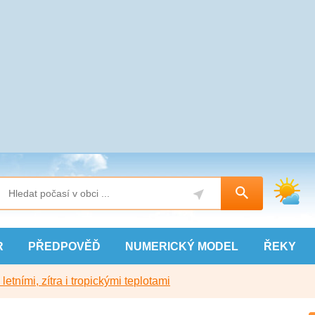
R
PŘEDPOVĚĎ
NUMERICKÝ
MODEL
ŘEKY
etními, zítra i tropickými teplotami