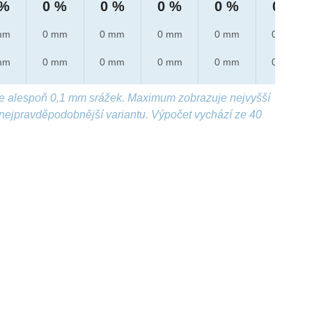
 %
0 %
0 %
0 %
0 %
0 %
mm
0 mm
0 mm
0 mm
0 mm
0 mm
mm
0 mm
0 mm
0 mm
0 mm
0 mm
e alespoň 0,1 mm srážek. Maximum zobrazuje nejvyšší
nejpravděpodobnější variantu. Výpočet vychází ze 40