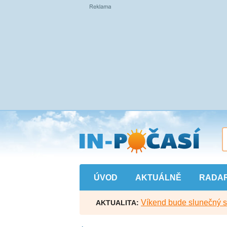
Přejít
na
hlavní
obsah
ÚVOD
AKTUÁLNĚ
RADA
Víkend bude slunečný s l
AKTUALITA: