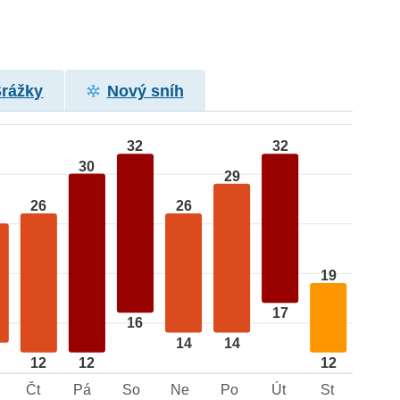
Srážky
Nový sníh
32
32
30
29
26
26
19
17
16
14
14
12
12
12
Čt
Pá
So
Ne
Po
Út
St