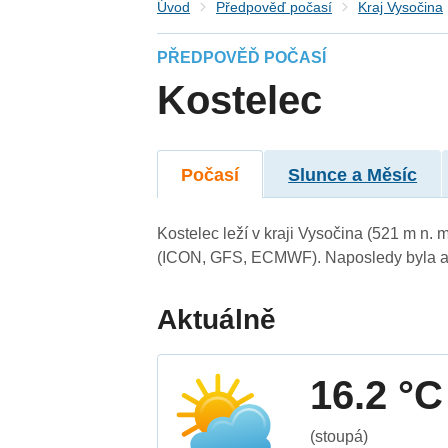
Úvod
Předpověď počasí
Kraj Vysočina
PŘEDPOVĚĎ POČASÍ
Kostelec
Počasí
Slunce a Měsíc
Kostelec leží v kraji Vysočina (521 m n.
(ICON, GFS, ECMWF). Naposledy byla ak
Aktuálně
16.2 °C
(stoupá)