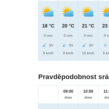
18 °C
20 °C
21 °C
23
0 mm
0 mm
0 mm
0 
SV
SV
SV
9 km/h
9 km/h
10 km/h
5 k
Pravděpodobnost srá
09:00
10:00
11
dnes
dnes
dn