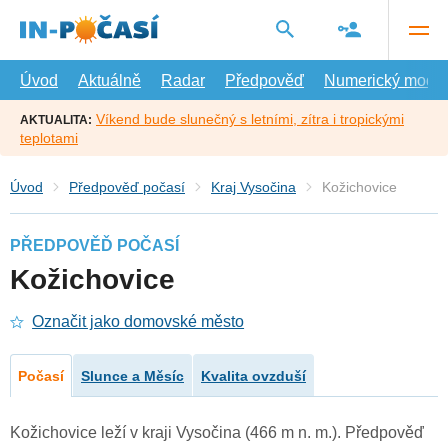
Přejít
na
hlavní
obsah
Úvod
Aktuálně
Radar
Předpověď
Numerický model
Víkend bude slunečný s letními, zítra i tropickými
AKTUALITA:
teplotami
Úvod
Předpověď počasí
Kraj Vysočina
Kožichovice
PŘEDPOVĚĎ POČASÍ
Kožichovice
Označit jako domovské město
Počasí
Slunce a Měsíc
Kvalita ovzduší
Kožichovice leží v kraji Vysočina (466 m n. m.). Předpověď