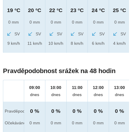
19 °C
20 °C
22 °C
23 °C
24 °C
25 °C
0 mm
0 mm
0 mm
0 mm
0 mm
0 mm
SV
SV
SV
SV
SV
SV
9 km/h
11 km/h
10 km/h
8 km/h
6 km/h
4 km/h
Pravděpodobnost srážek na 48 hodin
09:00
10:00
11:00
12:00
13:00
dnes
dnes
dnes
dnes
dnes
0 %
0 %
0 %
0 %
0 %
Pravděpod.
Očekáváno
0 mm
0 mm
0 mm
0 mm
0 mm