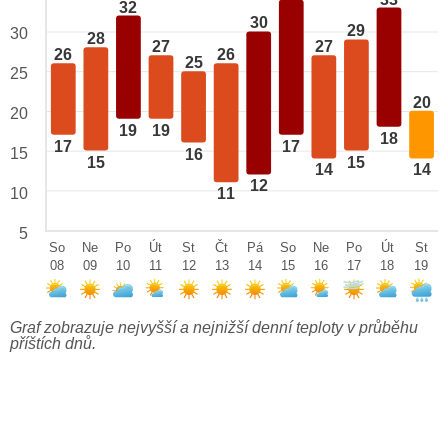
32
30
29
30
28
27
27
26
26
25
25
20
20
19
19
18
17
17
15
16
15
15
14
14
12
10
11
5
So
Ne
Po
Út
St
Čt
Pá
So
Ne
Po
Út
St
08
09
10
11
12
13
14
15
16
17
18
19
Graf zobrazuje nejvyšší a nejnižší denní teploty v průběhu
příštích dnů.