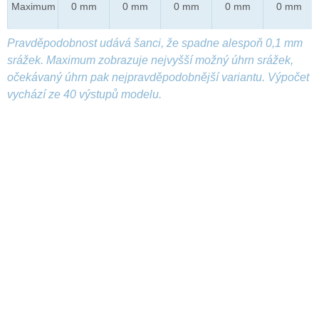
Maximum
0 mm
0 mm
0 mm
0 mm
0 mm
Pravděpodobnost udává šanci, že spadne alespoň 0,1 mm
srážek. Maximum zobrazuje nejvyšší možný úhrn srážek,
očekávaný úhrn pak nejpravděpodobnější variantu. Výpočet
vychází ze 40 výstupů modelu.