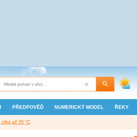
R
PŘEDPOVĚĎ
NUMERICKÝ
MODEL
ŘEKY
, zítra až 35 °C