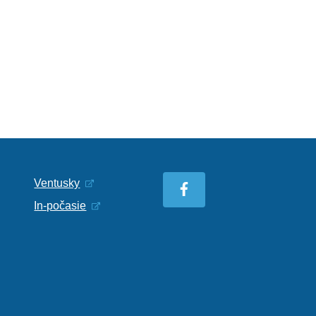
Ventusky
In-počasie