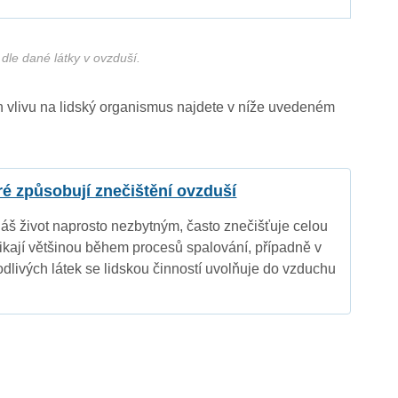
dle dané látky v ovzduší.
ich vlivu na lidský organismus najdete v níže uvedeném
eré způsobují znečištění ovzduší
náš život naprosto nezbytným, často znečišťuje celou
nikají většinou během procesů spalování, případně v
dlivých látek se lidskou činností uvolňuje do vzduchu