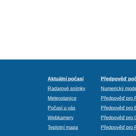
Aktuální počasí
Předpověď poč
Radarové snímky
Numerický mode
Meteostanice
Předpověď pro 
Počasí u vás
Předpověď pro 
Webkamery
Předpověď pro 
Teplotní mapa
Předpověď pro 