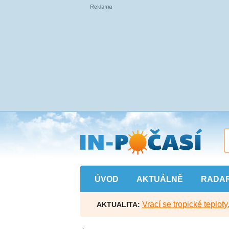
Přejít
na
hlavní
obsah
ÚVOD
AKTUÁLNĚ
RADA
Vrací se tropické teploty
AKTUALITA: