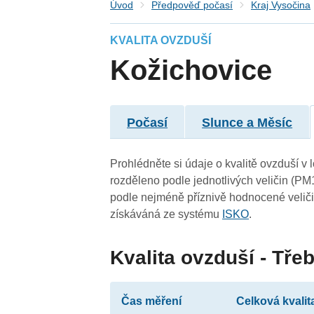
Úvod
Předpověď počasí
Kraj Vysočina
KVALITA OVZDUŠÍ
Kožichovice
Počasí
Slunce a Měsíc
Prohlédněte si údaje o kvalitě ovzduší v 
rozděleno podle jednotlivých veličin (PM
podle nejméně příznivě hodnocené veliči
získáváná ze systému
ISKO
.
Kvalita ovzduší - Třeb
Čas měření
Celková kvalit