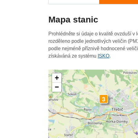
Mapa stanic
Prohlédněte si údaje o kvalitě ovzduší v 
rozděleno podle jednotlivých veličin (PM
podle nejméně příznivě hodnocené veliči
získáváná ze systému
ISKO
.
+
−
3