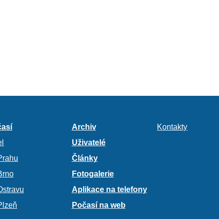
así
Archiv
Kontakty
l
Uživatelé
Prahu
Články
Brno
Fotogalerie
Ostravu
Aplikace na telefony
Plzeň
Počasí na web