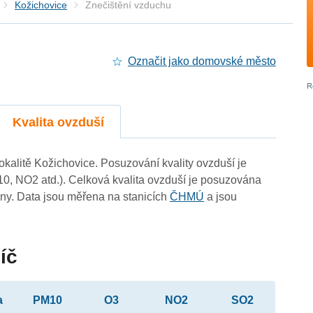
Kožichovice
Znečištění vzduchu
Označit jako domovské město
Kvalita ovzduší
lokalitě Kožichovice. Posuzování kvality ovzduší je
10, NO2 atd.). Celková kvalita ovzduší je posuzována
ny. Data jsou měřena na stanicích
ČHMÚ
a jsou
íč
a
PM10
O3
NO2
SO2