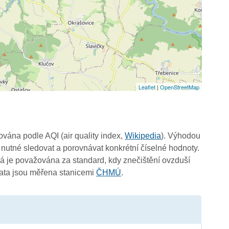
Leaflet
|
OpenStreetMap
čována podle AQI (air quality index,
Wikipedia
). Výhodou
 nutné sledovat a porovnávat konkrétní číselné hodnoty.
 je považována za standard, kdy znečištění ovzduší
Data jsou měřena stanicemi
ČHMÚ
.