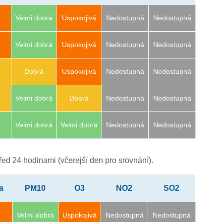
Velmi dobrá
Uspokojivá
Nedostupná
Nedostupná
Velmi dobrá
Uspokojivá
Nedostupná
Nedostupná
Dobrá
Uspokojivá
Nedostupná
Nedostupná
Velmi dobrá
Dobrá
Nedostupná
Nedostupná
Velmi dobrá
Velmi dobrá
Nedostupná
Nedostupná
ed 24 hodinami (včerejší den pro srovnání).
a
PM10
O3
NO2
SO2
Velmi dobrá
Uspokojivá
Nedostupná
Nedostupná