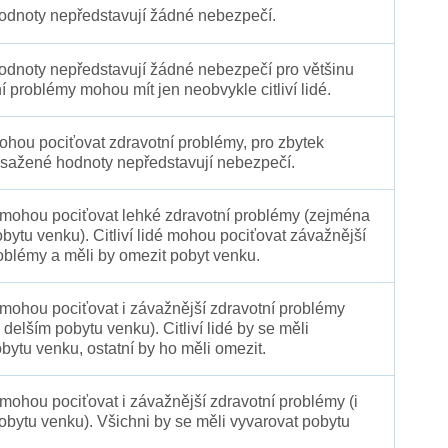
dnoty nepředstavují žádné nebezpečí.
dnoty nepředstavují žádné nebezpečí pro většinu
ní problémy mohou mít jen neobvykle citliví lidé.
 mohou pociťovat zdravotní problémy, pro zbytek
sažené hodnoty nepředstavují nebezpečí.
é mohou pociťovat lehké zdravotní problémy (zejména
obytu venku). Citliví lidé mohou pociťovat závažnější
oblémy a měli by omezit pobyt venku.
 mohou pociťovat i závažnější zdravotní problémy
 delším pobytu venku). Citliví lidé by se měli
bytu venku, ostatní by ho měli omezit.
 mohou pociťovat i závažnější zdravotní problémy (i
pobytu venku). Všichni by se měli vyvarovat pobytu