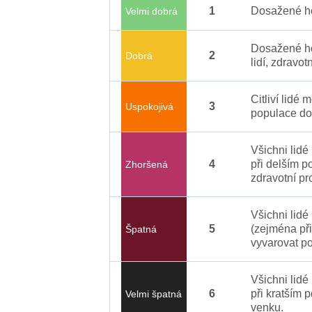
1
Dosažené ho
Velmi dobrá
Dosažené ho
2
Dobrá
lidí, zdravot
Citliví lidé
3
Uspokojivá
populace do
Všichni lid
4
při delším p
Zhoršená
zdravotní pr
Všichni lidé
5
(zejména při
Špatná
vyvarovat po
Všichni lidé
6
při kratším 
Velmi špatná
venku.