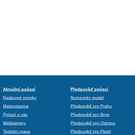
Aktuální počasí
Předpověď počasí
Radarové snímky
Numerický model
Meteostanice
Předpověď pro Prahu
Počasí u vás
Předpověď pro Brno
Webkamery
Předpověď pro Ostravu
Teplotní mapa
Předpověď pro Plzeň