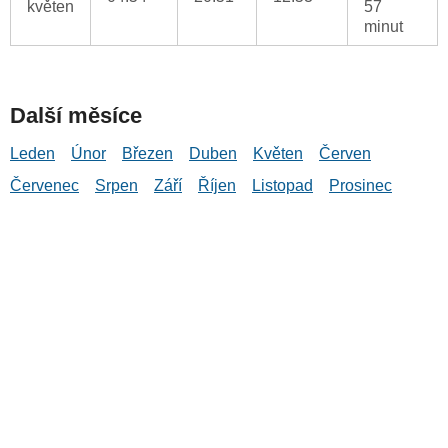
květen
57
minut
Další měsíce
Leden
Únor
Březen
Duben
Květen
Červen
Červenec
Srpen
Září
Říjen
Listopad
Prosinec