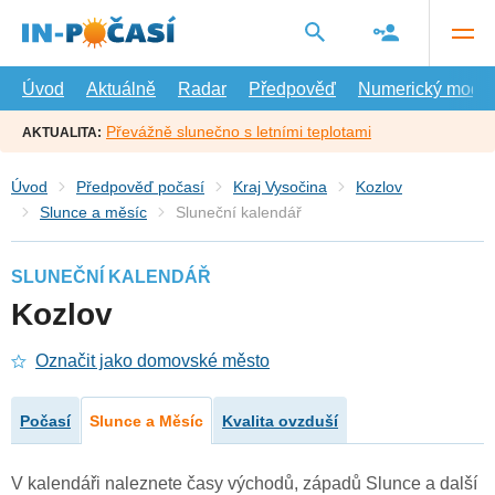
Přejít
na
hlavní
obsah
Úvod
Aktuálně
Radar
Předpověď
Numerický model
Převážně slunečno s letními teplotami
AKTUALITA:
Úvod
Předpověď počasí
Kraj Vysočina
Kozlov
Slunce a měsíc
Sluneční kalendář
SLUNEČNÍ KALENDÁŘ
Kozlov
Označit jako domovské město
Počasí
Slunce a Měsíc
Kvalita ovzduší
V kalendáři naleznete časy východů, západů Slunce a další