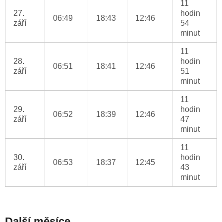
11
27.
hodin
06:49
18:43
12:46
září
54
minut
11
28.
hodin
06:51
18:41
12:46
září
51
minut
11
29.
hodin
06:52
18:39
12:46
září
47
minut
11
30.
hodin
06:53
18:37
12:45
září
43
minut
Další měsíce