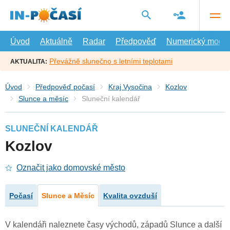
Přejít
na
hlavní
obsah
Úvod
Aktuálně
Radar
Předpověď
Numerický model
Převážně slunečno s letními teplotami
AKTUALITA:
Úvod
Předpověď počasí
Kraj Vysočina
Kozlov
Slunce a měsíc
Sluneční kalendář
SLUNEČNÍ KALENDÁŘ
Kozlov
Označit jako domovské město
Počasí
Slunce a Měsíc
Kvalita ovzduší
V kalendáři naleznete časy východů, západů Slunce a další