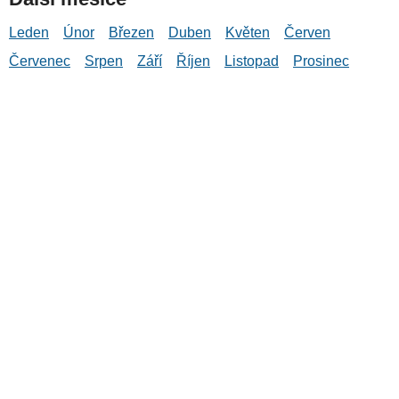
Leden
Únor
Březen
Duben
Květen
Červen
Červenec
Srpen
Září
Říjen
Listopad
Prosinec