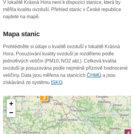
V lokalitě Krásná Hora není k dispozici stanice, která by
měřila kvalitu ovzduší. Přehled stanic v České republice
najdete na mapě.
Mapa stanic
Prohlédněte si údaje o kvalitě ovzduší v lokalitě Krásná
Hora. Posuzování kvality ovzduší je rozděleno podle
jednotlivých veličin (PM10, NO2 atd.). Celková kvalita
ovzduší je posuzována podle nejméně příznivě hodnocené
veličiny. Data jsou měřena na stanicích
ČHMÚ
a jsou
získáváná ze systému
ISKO
.
3
+
−
4