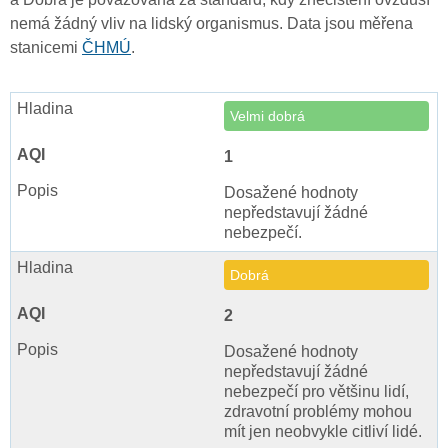
nemá žádný vliv na lidský organismus. Data jsou měřena
stanicemi
ČHMÚ
.
Velmi dobrá
1
Dosažené hodnoty
nepředstavují žádné
nebezpečí.
Dobrá
2
Dosažené hodnoty
nepředstavují žádné
nebezpečí pro většinu lidí,
zdravotní problémy mohou
mít jen neobvykle citliví lidé.