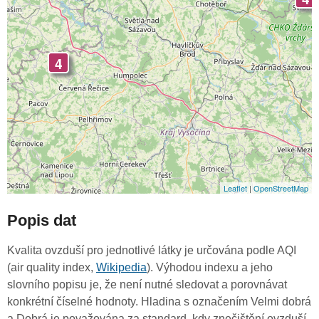
4
Leaflet
|
OpenStreetMap
Popis dat
Kvalita ovzduší pro jednotlivé látky je určována podle AQI
(air quality index,
Wikipedia
). Výhodou indexu a jeho
slovního popisu je, že není nutné sledovat a porovnávat
konkrétní číselné hodnoty. Hladina s označením Velmi dobrá
a Dobrá je považována za standard, kdy znečištění ovzduší