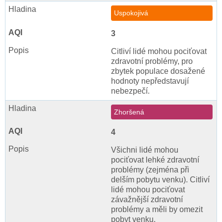
Uspokojivá
3
Citliví lidé mohou pociťovat
zdravotní problémy, pro
zbytek populace dosažené
hodnoty nepředstavují
nebezpečí.
Zhoršená
4
Všichni lidé mohou
pociťovat lehké zdravotní
problémy (zejména při
delším pobytu venku). Citliví
lidé mohou pociťovat
závažnější zdravotní
problémy a měli by omezit
pobyt venku.