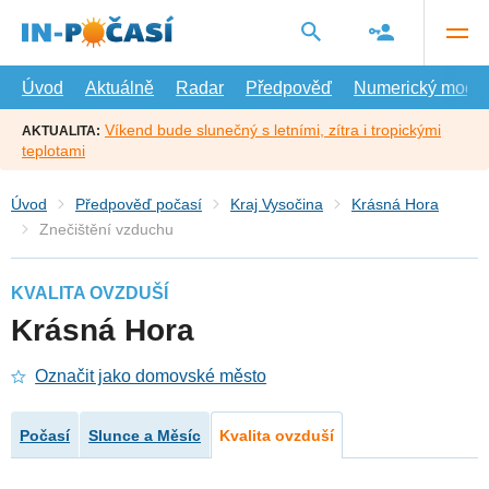
Přejít
na
hlavní
obsah
Úvod
Aktuálně
Radar
Předpověď
Numerický model
Víkend bude slunečný s letními, zítra i tropickými
AKTUALITA:
teplotami
Úvod
Předpověď počasí
Kraj Vysočina
Krásná Hora
Znečištění vzduchu
KVALITA OVZDUŠÍ
Krásná Hora
Označit jako domovské město
Počasí
Slunce a Měsíc
Kvalita ovzduší