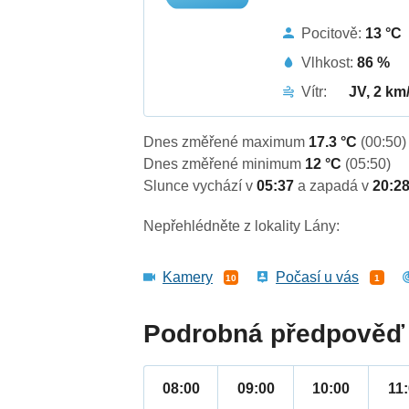
Pocitově:
13 °C
Vlhkost:
86 %
Vítr:
JV, 2 km
Dnes změřené maximum
17.3 °C
(00:50)
Dnes změřené minimum
12 °C
(05:50)
Slunce vychází v
05:37
a zapadá v
20:2
Nepřehlédněte z lokality Lány:
Kamery
Počasí u vás
10
1
Podrobná předpověď 
08:00
09:00
10:00
11