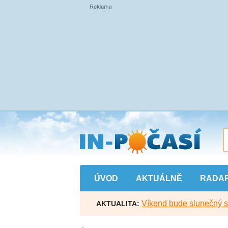
Přejít
na
hlavní
obsah
ÚVOD
AKTUÁLNĚ
RADA
Víkend bude slunečný s l
AKTUALITA: