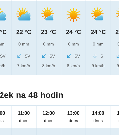
 °C
22 °C
23 °C
24 °C
24 °C
24 °C
mm
0 mm
0 mm
0 mm
0 mm
0 mm
SV
SV
SV
SV
S
SV
m/h
7 km/h
8 km/h
8 km/h
9 km/h
9 km/h
žek na 48 hodin
:00
11:00
12:00
13:00
14:00
15:00
es
dnes
dnes
dnes
dnes
dnes