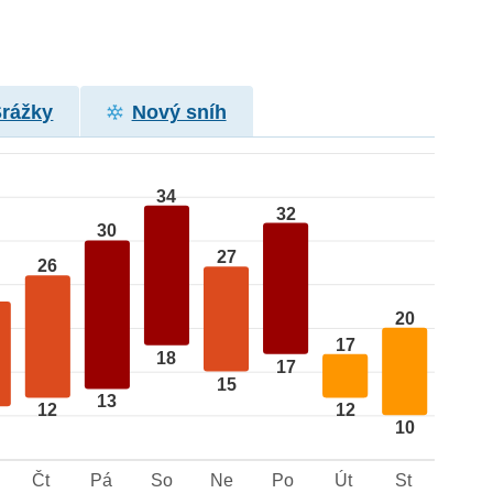
Srážky
Nový sníh
34
32
30
27
26
20
17
18
17
15
13
12
12
10
Čt
Pá
So
Ne
Po
Út
St