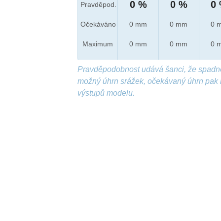
0 %
0 %
0
Pravděpod.
Očekáváno
0 mm
0 mm
0 
Maximum
0 mm
0 mm
0 
Pravděpodobnost udává šanci, že spadn
možný úhrn srážek, očekávaný úhrn pak 
výstupů modelu.