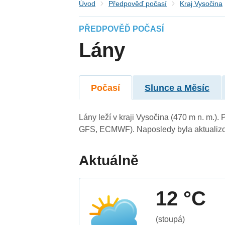
Úvod
Předpověď počasí
Kraj Vysočina
PŘEDPOVĚĎ POČASÍ
Lány
Počasí
Slunce a Měsíc
Lány leží v kraji Vysočina (470 m n. m.)
GFS, ECMWF). Naposledy byla aktualizo
Aktuálně
12 °C
(stoupá)