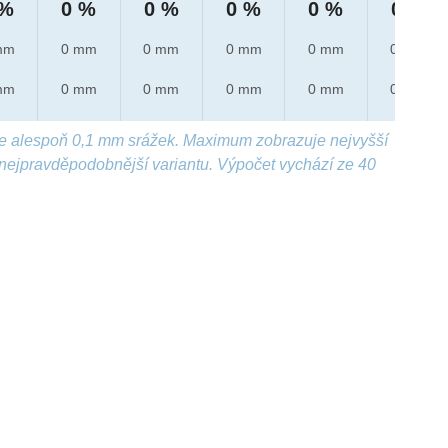
 %
0 %
0 %
0 %
0 %
0 %
mm
0 mm
0 mm
0 mm
0 mm
0 mm
mm
0 mm
0 mm
0 mm
0 mm
0 mm
e alespoň 0,1 mm srážek. Maximum zobrazuje nejvyšší
nejpravděpodobnější variantu. Výpočet vychází ze 40