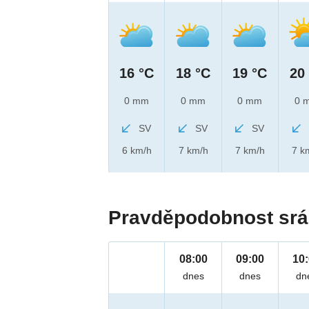
16 °C
18 °C
19 °C
20
0 mm
0 mm
0 mm
0 
SV
SV
SV
6 km/h
7 km/h
7 km/h
7 k
Pravděpodobnost srá
08:00
09:00
10
dnes
dnes
dn