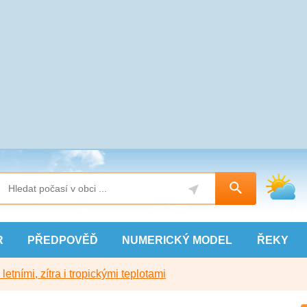
R
PŘEDPOVĚĎ
NUMERICKÝ
MODEL
ŘEKY
etními, zítra i tropickými teplotami