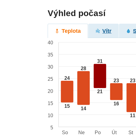
Výhled počasí
Teplota
Vítr
40
35
31
30
28
24
25
23
23
20
21
15
16
15
14
10
11
5
So
Ne
Po
Út
St