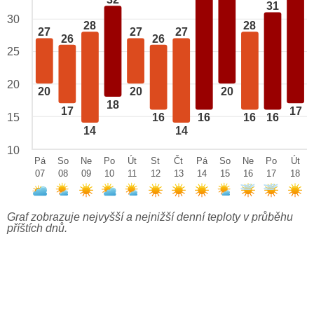
32
31
30
28
28
27
27
27
26
26
25
20
20
20
20
18
17
17
15
16
16
16
16
14
14
10
Pá
So
Ne
Po
Út
St
Čt
Pá
So
Ne
Po
Út
07
08
09
10
11
12
13
14
15
16
17
18
Graf zobrazuje nejvyšší a nejnižší denní teploty v průběhu
příštích dnů.