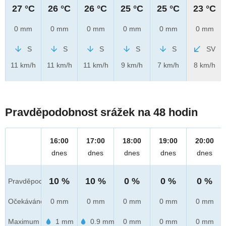
27 °C
26 °C
26 °C
25 °C
25 °C
23 °C
0 mm
0 mm
0 mm
0 mm
0 mm
0 mm
S
S
S
S
S
SV
11 km/h
11 km/h
11 km/h
9 km/h
7 km/h
8 km/h
Pravděpodobnost srážek na 48 hodin
16:00
17:00
18:00
19:00
20:00
dnes
dnes
dnes
dnes
dnes
10 %
10 %
0 %
0 %
0 %
Pravděpod.
Očekáváno
0 mm
0 mm
0 mm
0 mm
0 mm
Maximum
1 mm
0.9 mm
0 mm
0 mm
0 mm