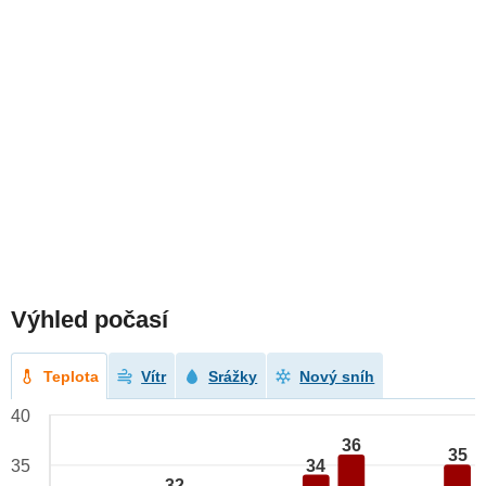
Výhled počasí
Teplota
Vítr
Srážky
Nový sníh
40
36
35
34
35