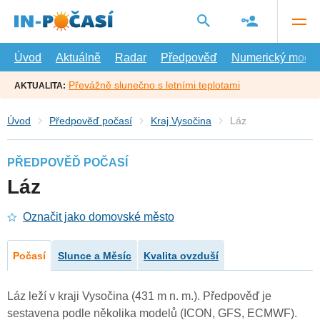
Přejít
na
hlavní
obsah
Úvod
Aktuálně
Radar
Předpověď
Numerický model
Převážně slunečno s letními teplotami
AKTUALITA:
Úvod
Předpověď počasí
Kraj Vysočina
Láz
PŘEDPOVĚĎ POČASÍ
Láz
Označit jako domovské město
Počasí
Slunce a Měsíc
Kvalita ovzduší
Láz leží v kraji Vysočina (431 m n. m.). Předpověď je
sestavena podle několika modelů (ICON, GFS, ECMWF).