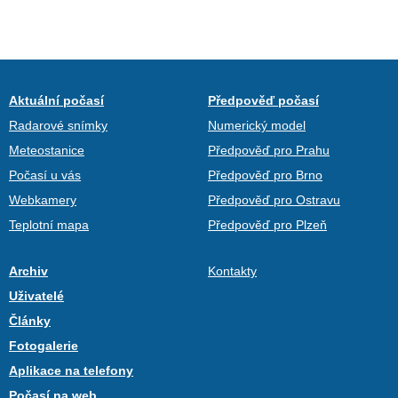
Aktuální počasí
Předpověď počasí
Radarové snímky
Numerický model
Meteostanice
Předpověď pro Prahu
Počasí u vás
Předpověď pro Brno
Webkamery
Předpověď pro Ostravu
Teplotní mapa
Předpověď pro Plzeň
Archiv
Kontakty
Uživatelé
Články
Fotogalerie
Aplikace na telefony
Počasí na web