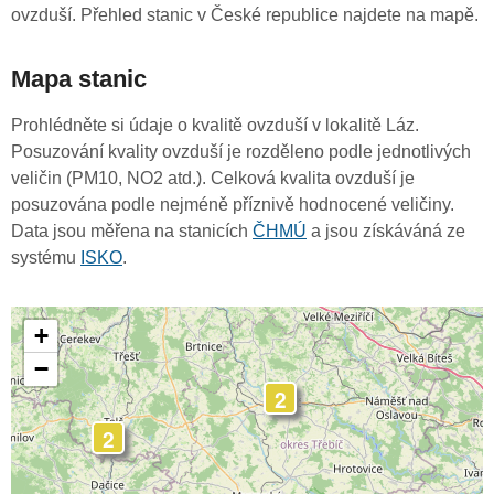
ovzduší. Přehled stanic v České republice najdete na mapě.
Mapa stanic
Prohlédněte si údaje o kvalitě ovzduší v lokalitě Láz.
Posuzování kvality ovzduší je rozděleno podle jednotlivých
veličin (PM10, NO2 atd.). Celková kvalita ovzduší je
posuzována podle nejméně příznivě hodnocené veličiny.
Data jsou měřena na stanicích
ČHMÚ
a jsou získáváná ze
systému
ISKO
.
+
−
2
2