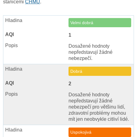
stanicemi
ČHMÚ
.
Velmi dobrá
1
Dosažené hodnoty
nepředstavují žádné
nebezpečí.
Dobrá
2
Dosažené hodnoty
nepředstavují žádné
nebezpečí pro většinu lidí,
zdravotní problémy mohou
mít jen neobvykle citliví lidé.
Uspokojivá