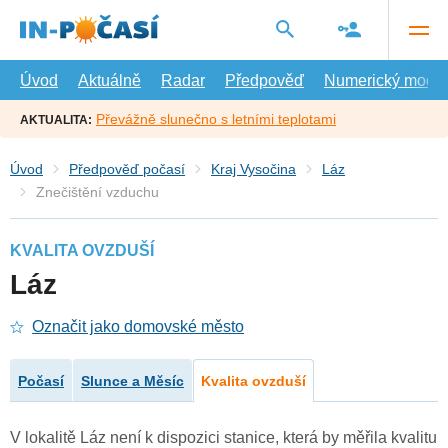
Přejít
na
hlavní
obsah
Úvod
Aktuálně
Radar
Předpověď
Numerický model
Převážně slunečno s letními teplotami
AKTUALITA:
Úvod
Předpověď počasí
Kraj Vysočina
Láz
Znečištění vzduchu
KVALITA OVZDUŠÍ
Láz
Označit jako domovské město
Počasí
Slunce a Měsíc
Kvalita ovzduší
V lokalitě Láz není k dispozici stanice, která by měřila kvalitu