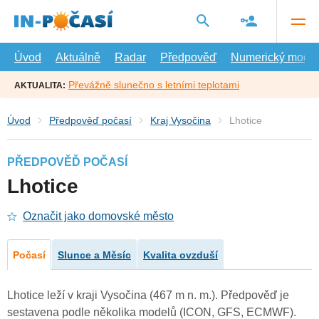
Přejít
na
hlavní
obsah
Úvod
Aktuálně
Radar
Předpověď
Numerický model
Převážně slunečno s letními teplotami
AKTUALITA:
Úvod
Předpověď počasí
Kraj Vysočina
Lhotice
PŘEDPOVĚĎ POČASÍ
Lhotice
Označit jako domovské město
Počasí
Slunce a Měsíc
Kvalita ovzduší
Lhotice leží v kraji Vysočina (467 m n. m.). Předpověď je
sestavena podle několika modelů (ICON, GFS, ECMWF).