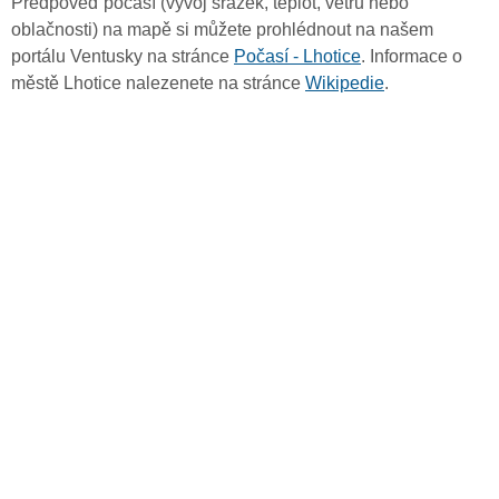
Předpověď počasí (vývoj srážek, teplot, větru nebo
oblačnosti) na mapě si můžete prohlédnout na našem
portálu Ventusky na stránce
Počasí - Lhotice
. Informace o
městě Lhotice nalezenete na stránce
Wikipedie
.