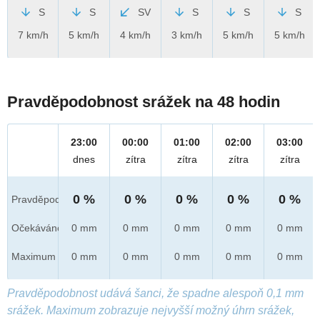
S
S
SV
S
S
S
7 km/h
5 km/h
4 km/h
3 km/h
5 km/h
5 km/h
Pravděpodobnost srážek na 48 hodin
23:00
00:00
01:00
02:00
03:00
dnes
zítra
zítra
zítra
zítra
0 %
0 %
0 %
0 %
0 %
Pravděpod.
Očekáváno
0 mm
0 mm
0 mm
0 mm
0 mm
Maximum
0 mm
0 mm
0 mm
0 mm
0 mm
Pravděpodobnost udává šanci, že spadne alespoň 0,1 mm
srážek. Maximum zobrazuje nejvyšší možný úhrn srážek,