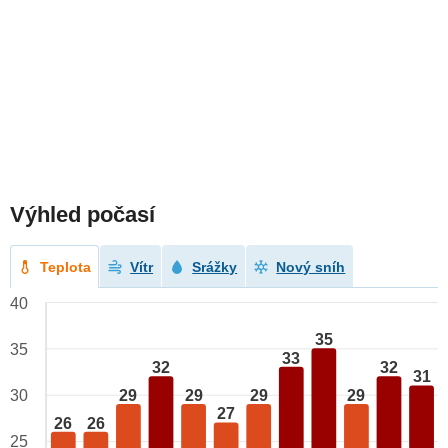
Výhled počasí
Teplota
Vítr
Srážky
Nový sníh
40
35
35
33
32
32
31
29
29
29
29
30
27
26
26
25