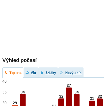
Výhled počasí
Teplota
Vítr
Srážky
Nový sníh
40
37
34
34
35
32
32
31
29
30
28