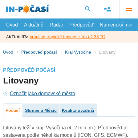
Přejít
na
hlavní
obsah
Úvod
Aktuálně
Radar
Předpověď
Numerický model
Vrací se tropické teploty, zítra až 35 °C
AKTUALITA:
Úvod
Předpověď počasí
Kraj Vysočina
Litovany
PŘEDPOVĚĎ POČASÍ
Litovany
Označit jako domovské město
Počasí
Slunce a Měsíc
Kvalita ovzduší
Litovany leží v kraji Vysočina (412 m n. m.). Předpověď je
sestavena podle několika modelů (ICON, GFS, ECMWF).