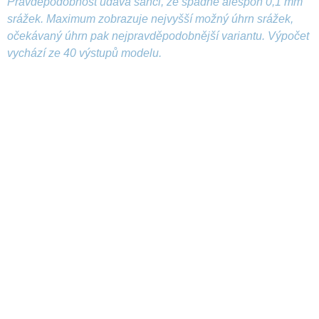
Pravděpodobnost udává šanci, že spadne alespoň 0,1 mm
srážek. Maximum zobrazuje nejvyšší možný úhrn srážek,
očekávaný úhrn pak nejpravděpodobnější variantu. Výpočet
vychází ze 40 výstupů modelu.