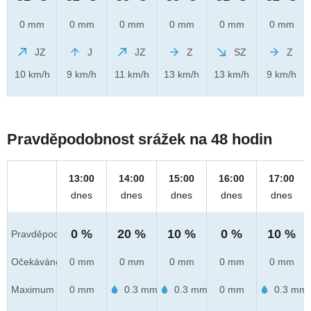
0 mm
0 mm
0 mm
0 mm
0 mm
0 mm
JZ
J
JZ
Z
SZ
Z
10 km/h
9 km/h
11 km/h
13 km/h
13 km/h
9 km/h
Pravděpodobnost srážek na 48 hodin
13:00
14:00
15:00
16:00
17:00
dnes
dnes
dnes
dnes
dnes
0 %
20 %
10 %
0 %
10 %
Pravděpod.
Očekáváno
0 mm
0 mm
0 mm
0 mm
0 mm
Maximum
0 mm
0.3 mm
0.3 mm
0 mm
0.3 mm