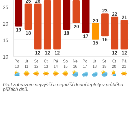
26
26
25
23
22
21
20
20
20
19
18
18
17
16
15
15
12
12
12
12
12
10
Po
Út
St
Čt
Pá
So
Ne
Po
Út
St
Čt
Pá
10
11
12
13
14
15
16
17
18
19
20
21
Graf zobrazuje nejvyšší a nejnižší denní teploty v průběhu
příštích dnů.