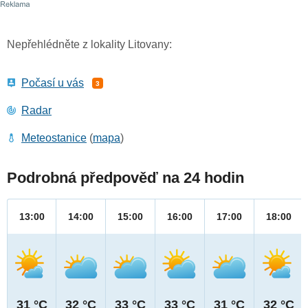
Nepřehlédněte z lokality Litovany:
Počasí u vás
3
Radar
Meteostanice
(
mapa
)
Podrobná předpověď na 24 hodin
13:00
14:00
15:00
16:00
17:00
18:00
31 °C
32 °C
33 °C
33 °C
31 °C
32 °C