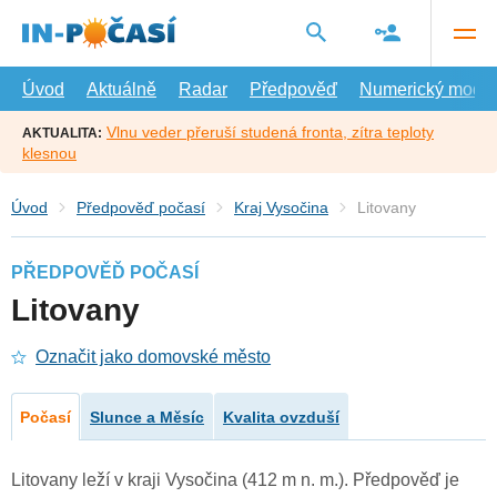
Přejít
na
hlavní
obsah
Úvod
Aktuálně
Radar
Předpověď
Numerický model
Vlnu veder přeruší studená fronta, zítra teploty
AKTUALITA:
klesnou
Úvod
Předpověď počasí
Kraj Vysočina
Litovany
PŘEDPOVĚĎ POČASÍ
Litovany
Označit jako domovské město
Počasí
Slunce a Měsíc
Kvalita ovzduší
Litovany leží v kraji Vysočina (412 m n. m.). Předpověď je