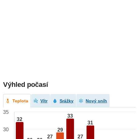
Výhled počasí
Teplota
Vítr
Srážky
Nový sníh
35
33
32
31
30
29
27
27