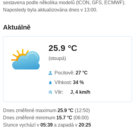
sestavena podle několika modelů (ICON, GFS, ECMWF).
Naposledy byla aktualizována dnes v 13:00.
Aktuálně
25.9 °C
(stoupá)
Pocitově:
27 °C
Vlhkost:
34 %
Vítr:
J, 4 km/h
Dnes změřené maximum
25.9 °C
(12:50)
Dnes změřené minimum
15.7 °C
(06:00)
Slunce vychází v
05:39
a zapadá v
20:25