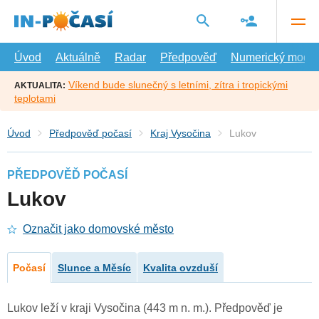
Přejít
na
hlavní
obsah
Úvod
Aktuálně
Radar
Předpověď
Numerický model
Víkend bude slunečný s letními, zítra i tropickými
AKTUALITA:
teplotami
Úvod
Předpověď počasí
Kraj Vysočina
Lukov
PŘEDPOVĚĎ POČASÍ
Lukov
Označit jako domovské město
Počasí
Slunce a Měsíc
Kvalita ovzduší
Lukov leží v kraji Vysočina (443 m n. m.). Předpověď je