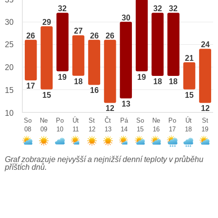
32
32
32
30
29
30
27
26
26
26
25
24
21
20
19
19
18
18
18
17
15
16
15
15
13
12
12
10
So
Ne
Po
Út
St
Čt
Pá
So
Ne
Po
Út
St
08
09
10
11
12
13
14
15
16
17
18
19
Graf zobrazuje nejvyšší a nejnižší denní teploty v průběhu
příštích dnů.