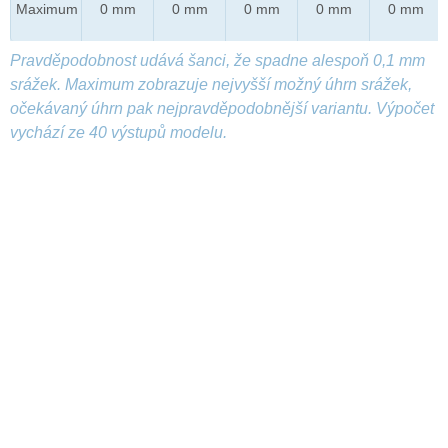
Maximum
0 mm
0 mm
0 mm
0 mm
0 mm
Pravděpodobnost udává šanci, že spadne alespoň 0,1 mm
srážek. Maximum zobrazuje nejvyšší možný úhrn srážek,
očekávaný úhrn pak nejpravděpodobnější variantu. Výpočet
vychází ze 40 výstupů modelu.