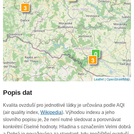
3
0
3
Leaflet
|
OpenStreetMap
Popis dat
Kvalita ovzduší pro jednotlivé látky je určována podle AQI
(air quality index,
Wikipedia
). Výhodou indexu a jeho
slovního popisu je, že není nutné sledovat a porovnávat
konkrétní číselné hodnoty. Hladina s označením Velmi dobrá
a Dobrá je považována za standard, kdy znečištění ovzduší