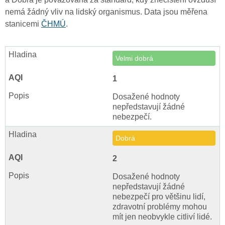
nemá žádný vliv na lidský organismus. Data jsou měřena
stanicemi
ČHMÚ
.
Velmi dobrá
1
Dosažené hodnoty
nepředstavují žádné
nebezpečí.
Dobrá
2
Dosažené hodnoty
nepředstavují žádné
nebezpečí pro většinu lidí,
zdravotní problémy mohou
mít jen neobvykle citliví lidé.