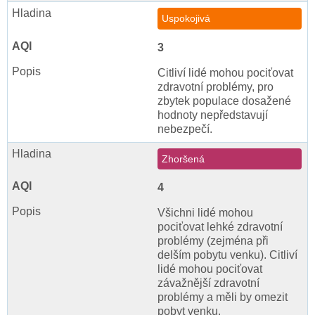
Uspokojivá
3
Citliví lidé mohou pociťovat
zdravotní problémy, pro
zbytek populace dosažené
hodnoty nepředstavují
nebezpečí.
Zhoršená
4
Všichni lidé mohou
pociťovat lehké zdravotní
problémy (zejména při
delším pobytu venku). Citliví
lidé mohou pociťovat
závažnější zdravotní
problémy a měli by omezit
pobyt venku.