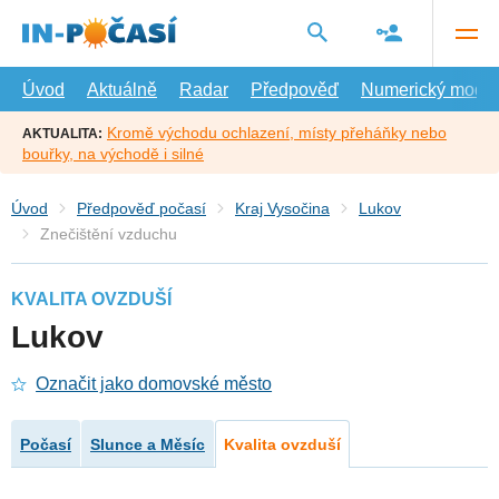
Přejít
na
hlavní
obsah
Úvod
Aktuálně
Radar
Předpověď
Numerický model
Kromě východu ochlazení, místy přeháňky nebo
AKTUALITA:
bouřky, na východě i silné
Úvod
Předpověď počasí
Kraj Vysočina
Lukov
Znečištění vzduchu
KVALITA OVZDUŠÍ
Lukov
Označit jako domovské město
Počasí
Slunce a Měsíc
Kvalita ovzduší