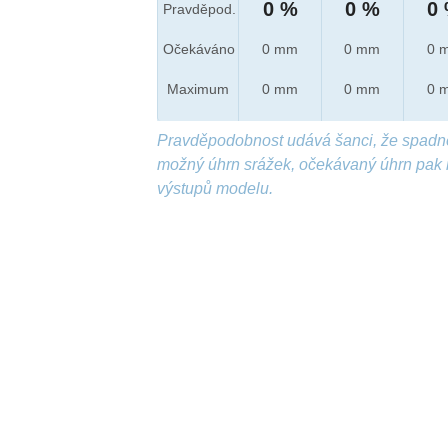
0 %
0 %
0
Pravděpod.
Očekáváno
0 mm
0 mm
0 
Maximum
0 mm
0 mm
0 
Pravděpodobnost udává šanci, že spadn
možný úhrn srážek, očekávaný úhrn pak 
výstupů modelu.