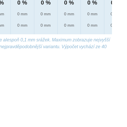
 %
0 %
0 %
0 %
0 %
0 %
mm
0 mm
0 mm
0 mm
0 mm
0 mm
mm
0 mm
0 mm
0 mm
0 mm
0 mm
e alespoň 0,1 mm srážek. Maximum zobrazuje nejvyšší
nejpravděpodobnější variantu. Výpočet vychází ze 40