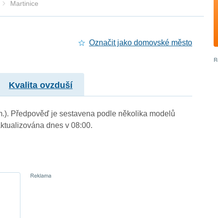
Martinice
Označit jako domovské město
Kvalita ovzduší
. m.). Předpověď je sestavena podle několika modelů
tualizována dnes v 08:00.