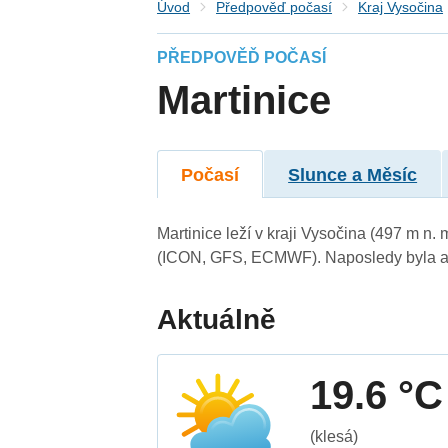
Úvod
Předpověď počasí
Kraj Vysočina
PŘEDPOVĚĎ POČASÍ
Martinice
Počasí
Slunce a Měsíc
Martinice leží v kraji Vysočina (497 m n
(ICON, GFS, ECMWF). Naposledy byla ak
Aktuálně
19.6 °C
(klesá)