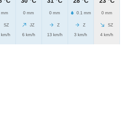
6 °C
30 °C
31 °C
28 °C
23 °C
 mm
0 mm
0 mm
0.1 mm
0 mm
SZ
JZ
Z
Z
SZ
 km/h
6 km/h
13 km/h
3 km/h
4 km/h