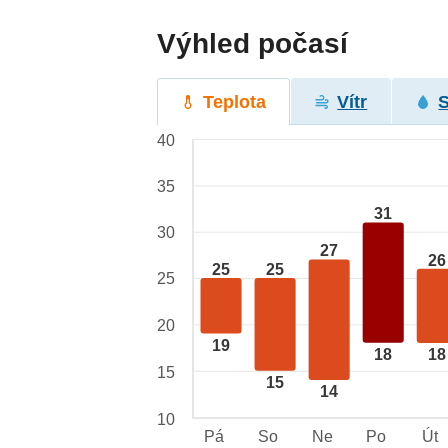
Výhled počasí
Teplota
Vítr
40
35
31
30
27
26
25
25
25
20
19
18
18
15
15
14
10
Pá
So
Ne
Po
Út