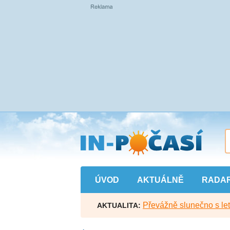
Přejít
na
hlavní
obsah
ÚVOD
AKTUÁLNĚ
RADA
Převážně slunečno s let
AKTUALITA: