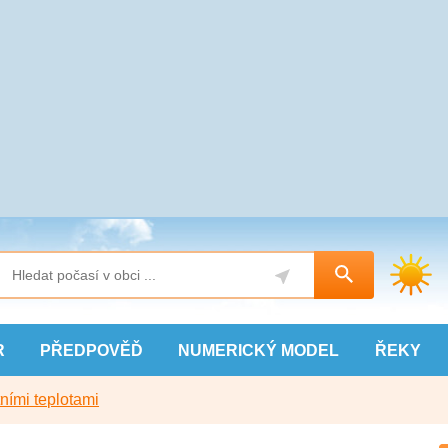
R
PŘEDPOVĚĎ
NUMERICKÝ
MODEL
ŘEKY
ními teplotami