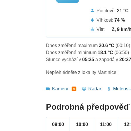
Pocitově:
21 °C
Vlhkost:
74 %
Vítr:
Z, 9 km/
Dnes změřené maximum
20.6 °C
(00:10)
Dnes změřené minimum
18.1 °C
(06:50)
Slunce vychází v
05:35
a zapadá v
20:2
Nepřehlédněte z lokality Martinice:
Kamery
Radar
Meteost
3
Podrobná předpověď 
09:00
10:00
11:00
12