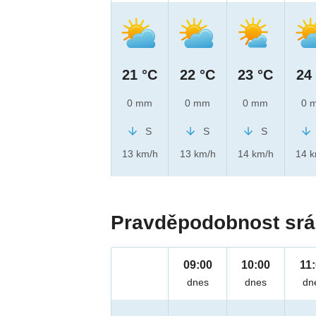
21 °C
22 °C
23 °C
24
0 mm
0 mm
0 mm
0 
S
S
S
13 km/h
13 km/h
14 km/h
14 
Pravděpodobnost srá
09:00
10:00
11
dnes
dnes
dn