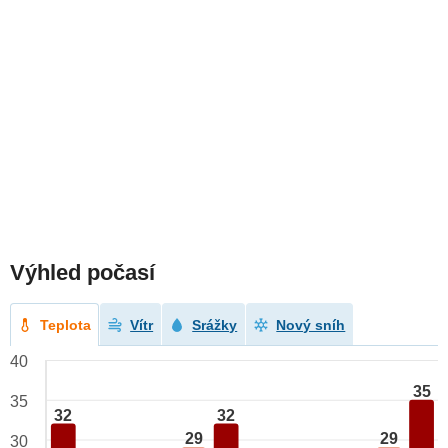
Výhled počasí
Teplota
Vítr
Srážky
Nový sníh
40
35
35
32
32
29
29
30