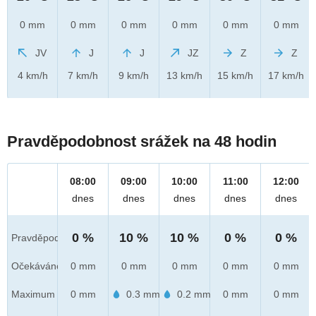
0 mm
0 mm
0 mm
0 mm
0 mm
0 mm
JV
J
J
JZ
Z
Z
4 km/h
7 km/h
9 km/h
13 km/h
15 km/h
17 km/h
Pravděpodobnost srážek na 48 hodin
08:00
09:00
10:00
11:00
12:00
dnes
dnes
dnes
dnes
dnes
0 %
10 %
10 %
0 %
0 %
Pravděpod.
Očekáváno
0 mm
0 mm
0 mm
0 mm
0 mm
Maximum
0 mm
0.3 mm
0.2 mm
0 mm
0 mm