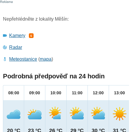
Nepřehlédněte z lokality Měšín:
Kamery
6
Radar
Meteostanice
(
mapa
)
Podrobná předpověď na 24 hodin
08:00
09:00
10:00
11:00
12:00
13:00
20 °C
23 °C
26 °C
29 °C
30 °C
31 °C