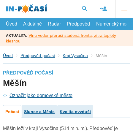
Přejít
na
hlavní
obsah
Úvod
Aktuálně
Radar
Předpověď
Numerický model
Vlnu veder přeruší studená fronta, zítra teploty
AKTUALITA:
klesnou
Úvod
Předpověď počasí
Kraj Vysočina
Měšín
PŘEDPOVĚĎ POČASÍ
Měšín
Označit jako domovské město
Počasí
Slunce a Měsíc
Kvalita ovzduší
Měšín leží v kraji Vysočina (514 m n. m.). Předpověď je