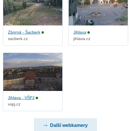
Zborná - Šacberk
Jihlava
sacberk.cz
jihlava.cz
Jihlava - VŠPJ
vspj.cz
Další webkamery