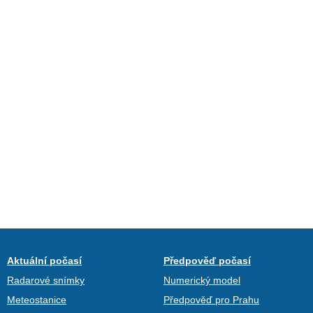
Aktuální počasí
Předpověď počasí
Radarové snímky
Numerický model
Meteostanice
Předpověď pro Prahu