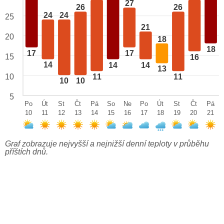
27
26
26
24
24
25
21
20
18
18
17
17
15
16
14
14
14
13
10
11
11
10
10
5
Po
Út
St
Čt
Pá
So
Ne
Po
Út
St
Čt
Pá
10
11
12
13
14
15
16
17
18
19
20
21
Graf zobrazuje nejvyšší a nejnižší denní teploty v průběhu
příštích dnů.