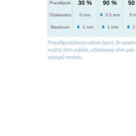
30 %
90 %
50
Pravděpod.
Očekáváno
0 mm
0.5 mm
0 
Maximum
1 mm
1 mm
2
Pravděpodobnost udává šanci, že spadn
možný úhrn srážek, očekávaný úhrn pak 
výstupů modelu.