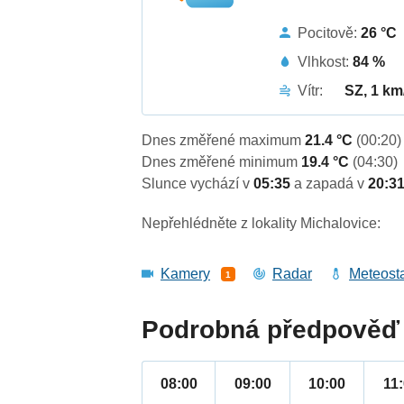
Pocitově:
26 °C
Vlhkost:
84 %
Vítr:
SZ, 1 km
Dnes změřené maximum
21.4 °C
(00:20)
Dnes změřené minimum
19.4 °C
(04:30)
Slunce vychází v
05:35
a zapadá v
20:3
Nepřehlédněte z lokality Michalovice:
Kamery
Radar
Meteost
1
Podrobná předpověď 
08:00
09:00
10:00
11