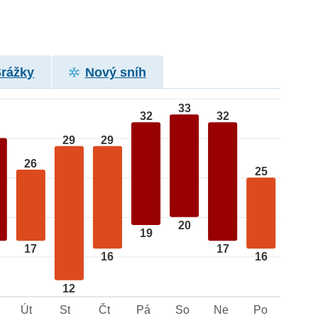
Srážky
Nový sníh
33
32
32
29
29
26
25
20
19
17
17
16
16
12
Út
St
Čt
Pá
So
Ne
Po