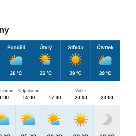
dny
Pondělí
Úterý
Středa
Čtvrtek
30 °C
26 °C
29 °C
29 °C
oledne
Odpoledne
Večer
1:00
14:00
17:00
20:00
23:00