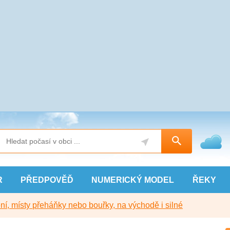
R
PŘEDPOVĚĎ
NUMERICKÝ
MODEL
ŘEKY
í, místy přeháňky nebo bouřky, na východě i silné