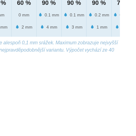
 %
60 %
90 %
90 %
90 %
70 %
mm
0 mm
0.1 mm
0.1 mm
0.2 mm
0.1 mm
 mm
2 mm
4 mm
3 mm
1 mm
1 mm
e alespoň 0,1 mm srážek. Maximum zobrazuje nejvyšší
nejpravděpodobnější variantu. Výpočet vychází ze 40