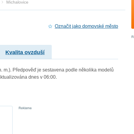
Michalovice
Označit jako domovské město
Kvalita ovzduší
 n. m.). Předpověď je sestavena podle několika modelů
tualizována dnes v 06:00.