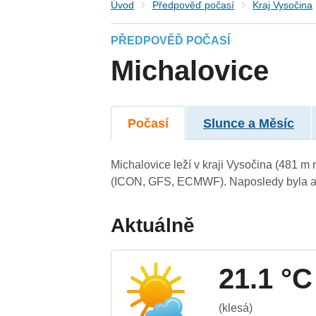
Úvod
Předpověď počasí
Kraj Vysočina
PŘEDPOVĚĎ POČASÍ
Michalovice
Počasí
Slunce a Měsíc
Michalovice leží v kraji Vysočina (481 m
(ICON, GFS, ECMWF). Naposledy byla ak
Aktuálně
21.1 °C
(klesá)