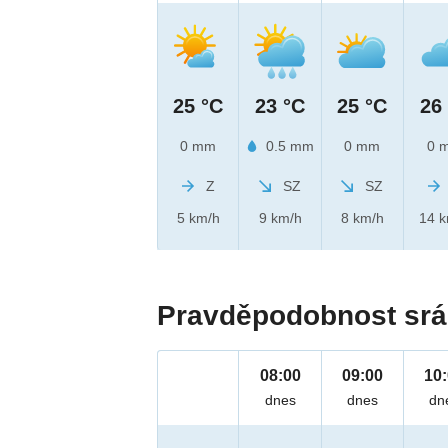
25 °C
23 °C
25 °C
26
0 mm
0.5 mm
0 mm
0 
Z
SZ
SZ
5 km/h
9 km/h
8 km/h
14 
Pravděpodobnost srá
08:00
09:00
10
dnes
dnes
dn