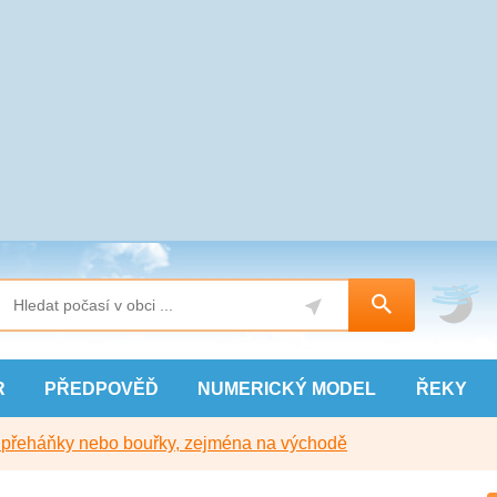
R
PŘEDPOVĚĎ
NUMERICKÝ
MODEL
ŘEKY
y přeháňky nebo bouřky, zejména na východě