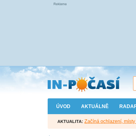
Přejít
na
hlavní
obsah
ÚVOD
AKTUÁLNĚ
RADA
Začíná ochlazení, míst
AKTUALITA: