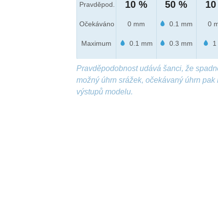
10 %
50 %
10
Pravděpod.
Očekáváno
0 mm
0.1 mm
0 
Maximum
0.1 mm
0.3 mm
1
Pravděpodobnost udává šanci, že spadn
možný úhrn srážek, očekávaný úhrn pak 
výstupů modelu.