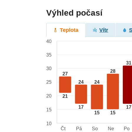
Výhled počasí
Teplota
Vítr
40
35
31
30
28
27
25
24
24
20
21
17
17
15
15
15
10
Čt
Pá
So
Ne
Po