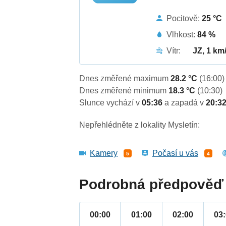
Pocitově:
25 °C
Vlhkost:
84 %
Vítr:
JZ, 1 km
Dnes změřené maximum
28.2 °C
(16:00)
Dnes změřené minimum
18.3 °C
(10:30)
Slunce vychází v
05:36
a zapadá v
20:3
Nepřehlédněte z lokality Mysletín:
Kamery
Počasí u vás
5
4
Podrobná předpověď 
00:00
01:00
02:00
03