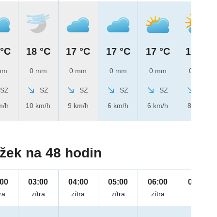
 °C
18 °C
17 °C
17 °C
17 °C
18 °C
mm
0 mm
0 mm
0 mm
0 mm
0 mm
SZ
SZ
SZ
SZ
SZ
SZ
m/h
10 km/h
9 km/h
6 km/h
6 km/h
8 km/h
žek na 48 hodin
:00
03:00
04:00
05:00
06:00
07:00
ra
zítra
zítra
zítra
zítra
zítra