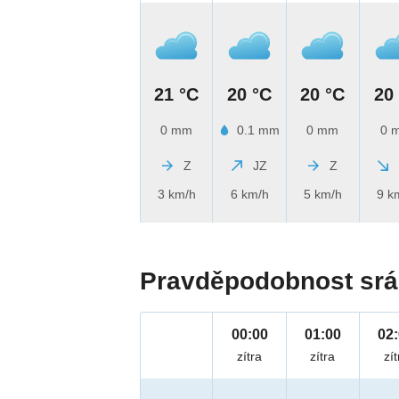
21 °C
20 °C
20 °C
20
0 mm
0.1 mm
0 mm
0 
Z
JZ
Z
3 km/h
6 km/h
5 km/h
9 k
Pravděpodobnost srá
00:00
01:00
02
zítra
zítra
zít