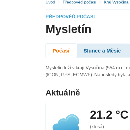
Úvod
Předpověď počasí
Kraj Vysočina
PŘEDPOVĚĎ POČASÍ
Mysletín
Počasí
Slunce a Měsíc
Mysletín leží v kraji Vysočina (554 m n.
(ICON, GFS, ECMWF). Naposledy byla ak
Aktuálně
21.2 °C
(klesá)