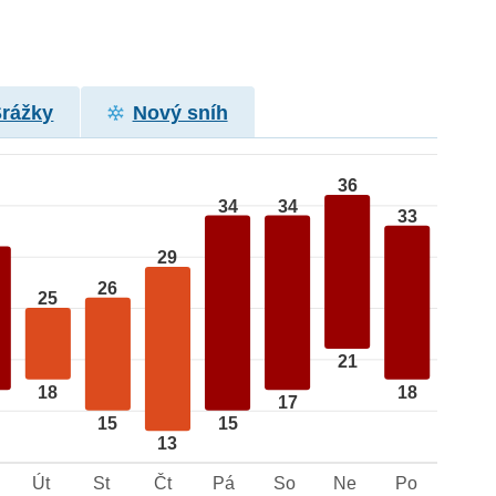
Srážky
Nový sníh
36
34
34
33
29
26
25
21
18
18
17
15
15
13
Út
St
Čt
Pá
So
Ne
Po