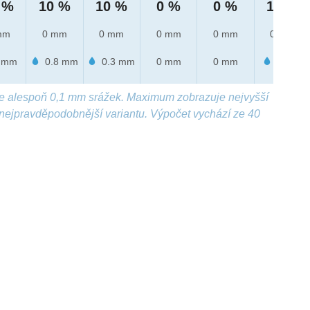
 %
10 %
10 %
0 %
0 %
10 %
mm
0 mm
0 mm
0 mm
0 mm
0 mm
 mm
0.8 mm
0.3 mm
0 mm
0 mm
4 mm
e alespoň 0,1 mm srážek. Maximum zobrazuje nejvyšší
nejpravděpodobnější variantu. Výpočet vychází ze 40