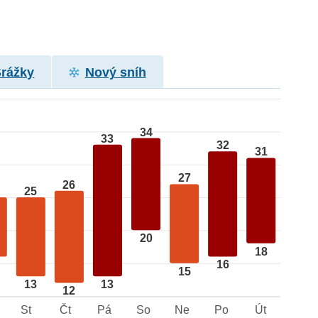
Srážky
Nový sníh
34
33
32
31
27
26
25
20
18
16
15
13
13
12
St
Čt
Pá
So
Ne
Po
Út