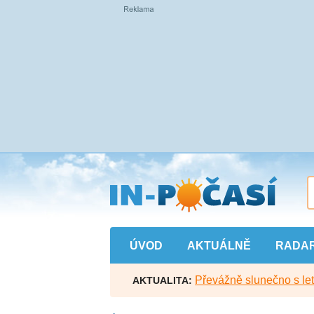
Přejít
na
hlavní
obsah
ÚVOD
AKTUÁLNĚ
RADA
Převážně slunečno s let
AKTUALITA: