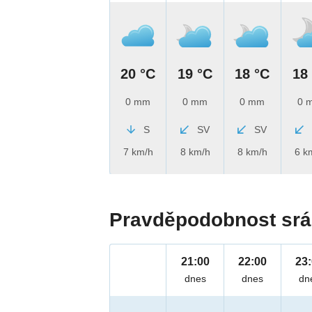
20 °C
19 °C
18 °C
18
0 mm
0 mm
0 mm
0 
S
SV
SV
7 km/h
8 km/h
8 km/h
6 k
Pravděpodobnost srá
21:00
22:00
23
dnes
dnes
dn