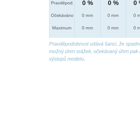
0 %
0 %
0
Pravděpod.
Očekáváno
0 mm
0 mm
0 
Maximum
0 mm
0 mm
0 
Pravděpodobnost udává šanci, že spadn
možný úhrn srážek, očekávaný úhrn pak 
výstupů modelu.