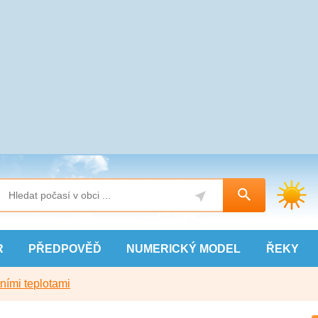
R
PŘEDPOVĚĎ
NUMERICKÝ
MODEL
ŘEKY
ními teplotami