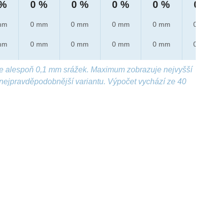
 %
0 %
0 %
0 %
0 %
0 %
mm
0 mm
0 mm
0 mm
0 mm
0 mm
mm
0 mm
0 mm
0 mm
0 mm
0 mm
e alespoň 0,1 mm srážek. Maximum zobrazuje nejvyšší
nejpravděpodobnější variantu. Výpočet vychází ze 40