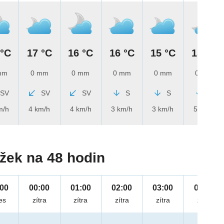
 °C
17 °C
16 °C
16 °C
15 °C
15 °C
mm
0 mm
0 mm
0 mm
0 mm
0 mm
SV
SV
SV
S
S
S
m/h
4 km/h
4 km/h
3 km/h
3 km/h
5 km/h
žek na 48 hodin
:00
00:00
01:00
02:00
03:00
04:00
es
zítra
zítra
zítra
zítra
zítra