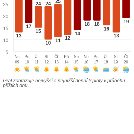
25
24
24
25
20
19
18
18
17
15
16
15
14
13
13
12
10
11
10
5
Ne
Po
Út
St
Čt
Pá
So
Ne
Po
Út
St
Čt
09
10
11
12
13
14
15
16
17
18
19
20
Graf zobrazuje nejvyšší a nejnižší denní teploty v průběhu
příštích dnů.