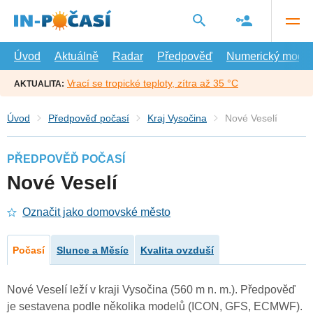
Přejít
na
hlavní
obsah
Úvod
Aktuálně
Radar
Předpověď
Numerický model
Vrací se tropické teploty, zítra až 35 °C
AKTUALITA:
Úvod
Předpověď počasí
Kraj Vysočina
Nové Veselí
PŘEDPOVĚĎ POČASÍ
Nové Veselí
Označit jako domovské město
Počasí
Slunce a Měsíc
Kvalita ovzduší
Nové Veselí leží v kraji Vysočina (560 m n. m.). Předpověď
je sestavena podle několika modelů (ICON, GFS, ECMWF).