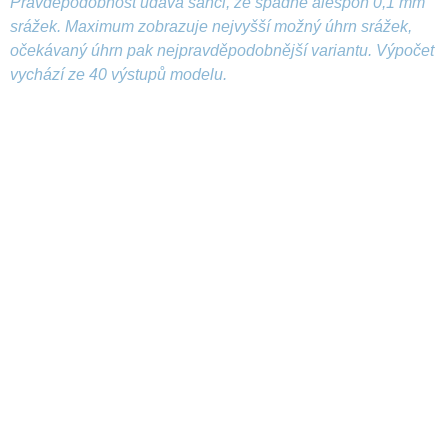
Pravděpodobnost udává šanci, že spadne alespoň 0,1 mm
srážek. Maximum zobrazuje nejvyšší možný úhrn srážek,
očekávaný úhrn pak nejpravděpodobnější variantu. Výpočet
vychází ze 40 výstupů modelu.