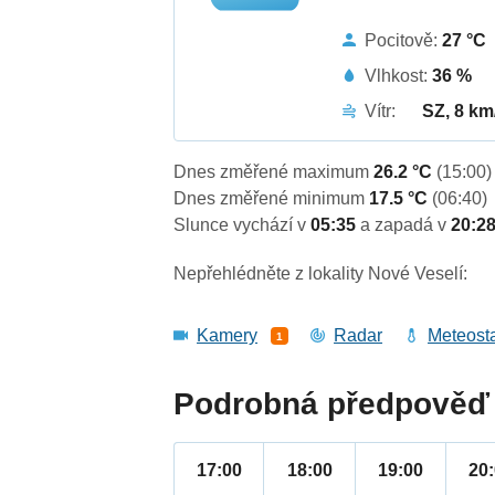
Pocitově:
27 °C
Vlhkost:
36 %
Vítr:
SZ, 8 km
Dnes změřené maximum
26.2 °C
(15:00)
Dnes změřené minimum
17.5 °C
(06:40)
Slunce vychází v
05:35
a zapadá v
20:2
Nepřehlédněte z lokality Nové Veselí:
Kamery
Radar
Meteost
1
Podrobná předpověď 
17:00
18:00
19:00
20