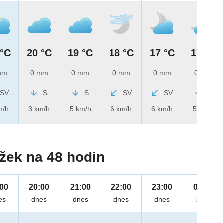
 °C
20 °C
19 °C
18 °C
17 °C
17 °C
mm
0 mm
0 mm
0 mm
0 mm
0 mm
SV
S
S
SV
SV
S
m/h
3 km/h
5 km/h
6 km/h
6 km/h
5 km/h
žek na 48 hodin
:00
20:00
21:00
22:00
23:00
00:00
es
dnes
dnes
dnes
dnes
zítra