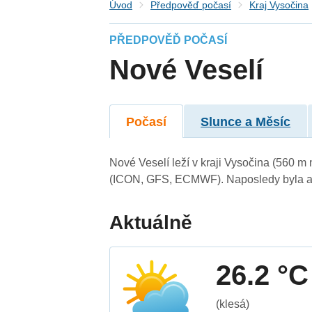
Úvod
Předpověď počasí
Kraj Vysočina
PŘEDPOVĚĎ POČASÍ
Nové Veselí
Počasí
Slunce a Měsíc
Nové Veselí leží v kraji Vysočina (560 m
(ICON, GFS, ECMWF). Naposledy byla ak
Aktuálně
26.2 °C
(klesá)