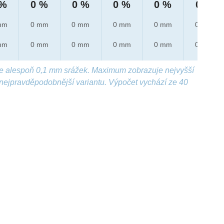
 %
0 %
0 %
0 %
0 %
0 %
mm
0 mm
0 mm
0 mm
0 mm
0 mm
mm
0 mm
0 mm
0 mm
0 mm
0 mm
e alespoň 0,1 mm srážek. Maximum zobrazuje nejvyšší
nejpravděpodobnější variantu. Výpočet vychází ze 40