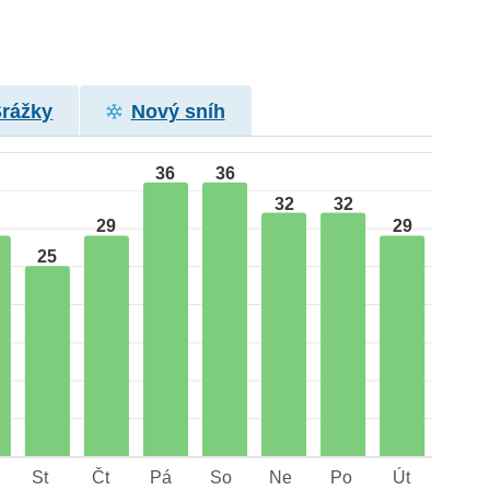
Srážky
Nový sníh
36
36
32
32
29
29
25
St
Čt
Pá
So
Ne
Po
Út