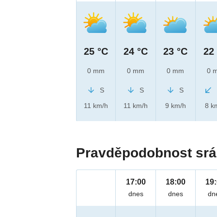
25 °C
24 °C
23 °C
22
0 mm
0 mm
0 mm
0 
S
S
S
11 km/h
11 km/h
9 km/h
8 k
Pravděpodobnost srá
17:00
18:00
19
dnes
dnes
dn