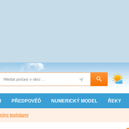
R
PŘEDPOVĚĎ
NUMERICKÝ
MODEL
ŘEKY
ními teplotami