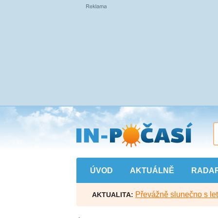
Přejít
na
hlavní
obsah
ÚVOD
AKTUÁLNĚ
RADA
Převážně slunečno s let
AKTUALITA: