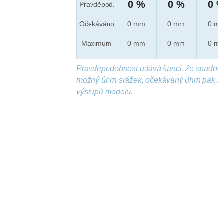
0 %
0 %
0
Pravděpod.
Očekáváno
0 mm
0 mm
0 
Maximum
0 mm
0 mm
0 
Pravděpodobnost udává šanci, že spadn
možný úhrn srážek, očekávaný úhrn pak 
výstupů modelu.