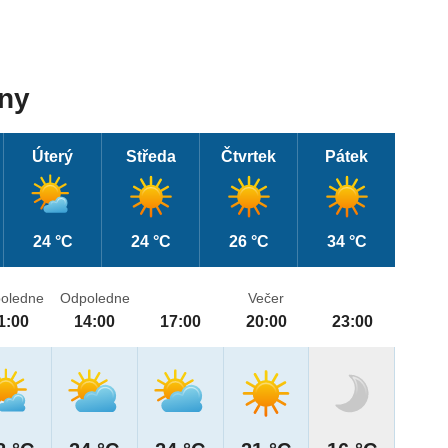
dny
Úterý
Středa
Čtvrtek
Pátek
24 °C
24 °C
26 °C
34 °C
oledne
Odpoledne
Večer
1:00
14:00
17:00
20:00
23:00