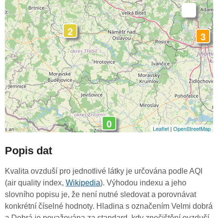
-
2
3
0
Leaflet
|
OpenStreetMap
Popis dat
Kvalita ovzduší pro jednotlivé látky je určována podle AQI
(air quality index,
Wikipedia
). Výhodou indexu a jeho
slovního popisu je, že není nutné sledovat a porovnávat
konkrétní číselné hodnoty. Hladina s označením Velmi dobrá
a Dobrá je považována za standard, kdy znečištění ovzduší