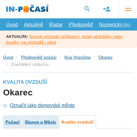
Přejít
na
hlavní
obsah
Úvod
Aktuálně
Radar
Předpověď
Numerický model
Kromě východu ochlazení, místy přeháňky nebo
AKTUALITA:
bouřky, na východě i silné
Úvod
Předpověď počasí
Kraj Vysočina
Okarec
Znečištění vzduchu
KVALITA OVZDUŠÍ
Okarec
Označit jako domovské město
Počasí
Slunce a Měsíc
Kvalita ovzduší