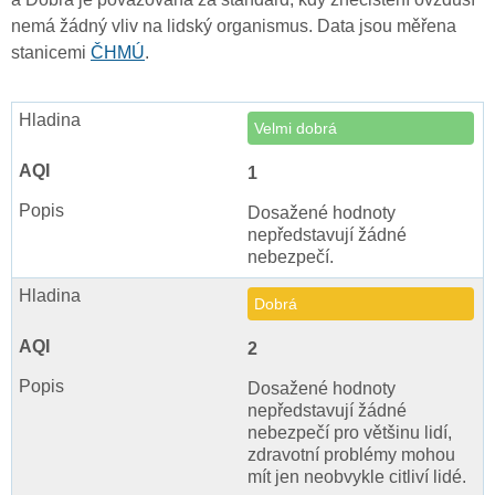
nemá žádný vliv na lidský organismus. Data jsou měřena
stanicemi
ČHMÚ
.
Velmi dobrá
1
Dosažené hodnoty
nepředstavují žádné
nebezpečí.
Dobrá
2
Dosažené hodnoty
nepředstavují žádné
nebezpečí pro většinu lidí,
zdravotní problémy mohou
mít jen neobvykle citliví lidé.