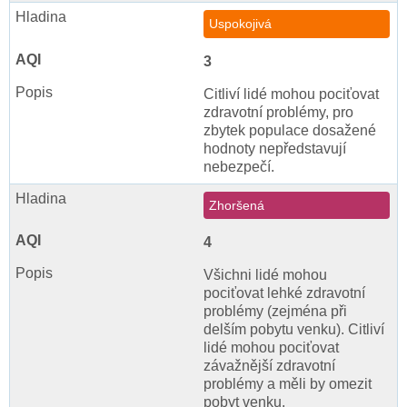
Uspokojivá
3
Citliví lidé mohou pociťovat
zdravotní problémy, pro
zbytek populace dosažené
hodnoty nepředstavují
nebezpečí.
Zhoršená
4
Všichni lidé mohou
pociťovat lehké zdravotní
problémy (zejména při
delším pobytu venku). Citliví
lidé mohou pociťovat
závažnější zdravotní
problémy a měli by omezit
pobyt venku.