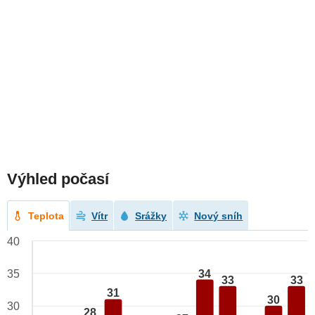
Výhled počasí
Teplota
Vítr
Srážky
Nový sníh
40
34
35
33
33
31
30
30
28