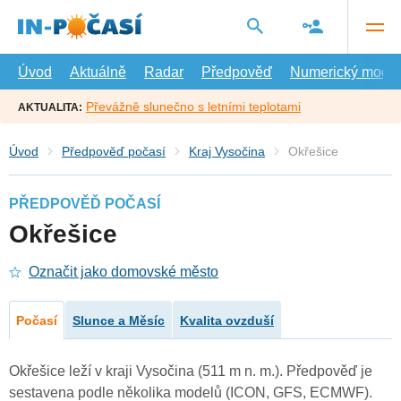
Přejít
na
hlavní
obsah
Úvod
Aktuálně
Radar
Předpověď
Numerický model
Převážně slunečno s letními teplotami
AKTUALITA:
Úvod
Předpověď počasí
Kraj Vysočina
Okřešice
PŘEDPOVĚĎ POČASÍ
Okřešice
Označit jako domovské město
Počasí
Slunce a Měsíc
Kvalita ovzduší
Okřešice leží v kraji Vysočina (511 m n. m.). Předpověď je
sestavena podle několika modelů (ICON, GFS, ECMWF).