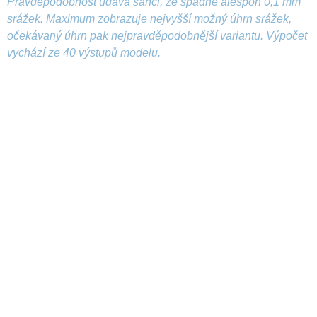
Pravděpodobnost udává šanci, že spadne alespoň 0,1 mm
srážek. Maximum zobrazuje nejvyšší možný úhrn srážek,
očekávaný úhrn pak nejpravděpodobnější variantu. Výpočet
vychází ze 40 výstupů modelu.