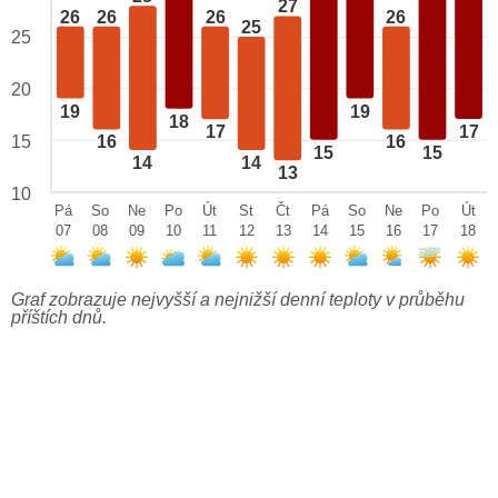
27
26
26
26
26
25
25
20
19
19
18
17
17
15
16
16
15
15
14
14
13
10
Pá
So
Ne
Po
Út
St
Čt
Pá
So
Ne
Po
Út
07
08
09
10
11
12
13
14
15
16
17
18
Graf zobrazuje nejvyšší a nejnižší denní teploty v průběhu
příštích dnů.