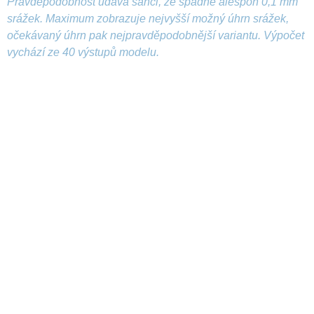
Pravděpodobnost udává šanci, že spadne alespoň 0,1 mm
srážek. Maximum zobrazuje nejvyšší možný úhrn srážek,
očekávaný úhrn pak nejpravděpodobnější variantu. Výpočet
vychází ze 40 výstupů modelu.