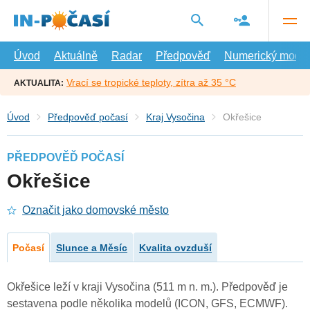
Přejít
na
hlavní
obsah
Úvod
Aktuálně
Radar
Předpověď
Numerický model
Vrací se tropické teploty, zítra až 35 °C
AKTUALITA:
Úvod
Předpověď počasí
Kraj Vysočina
Okřešice
PŘEDPOVĚĎ POČASÍ
Okřešice
Označit jako domovské město
Počasí
Slunce a Měsíc
Kvalita ovzduší
Okřešice leží v kraji Vysočina (511 m n. m.). Předpověď je
sestavena podle několika modelů (ICON, GFS, ECMWF).