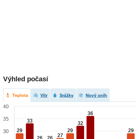
Výhled počasí
Teplota
Vítr
Srážky
Nový sníh
40
36
35
33
32
29
29
29
30
27
26
26