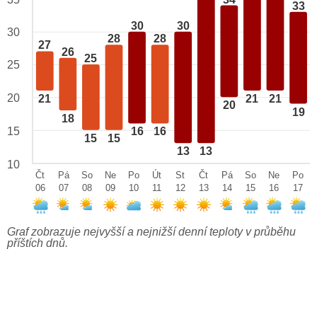
33
30
30
30
28
28
27
26
25
25
20
21
21
21
20
19
18
15
16
16
15
15
13
13
10
Čt
Pá
So
Ne
Po
Út
St
Čt
Pá
So
Ne
Po
06
07
08
09
10
11
12
13
14
15
16
17
Graf zobrazuje nejvyšší a nejnižší denní teploty v průběhu
příštích dnů.