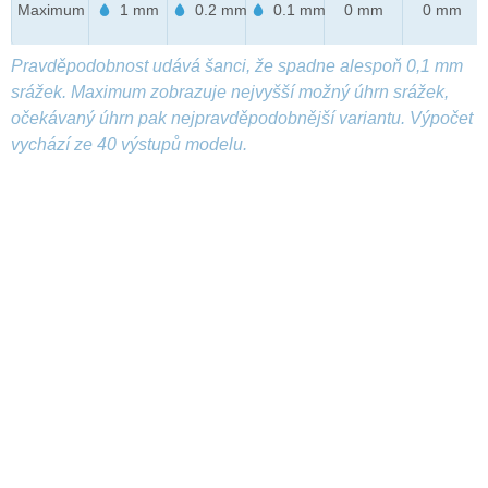
Maximum
1 mm
0.2 mm
0.1 mm
0 mm
0 mm
Pravděpodobnost udává šanci, že spadne alespoň 0,1 mm
srážek. Maximum zobrazuje nejvyšší možný úhrn srážek,
očekávaný úhrn pak nejpravděpodobnější variantu. Výpočet
vychází ze 40 výstupů modelu.