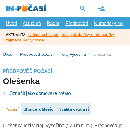
Přejít
na
hlavní
obsah
Úvod
Aktuálně
Radar
Předpověď
Numerický model
Začíná ochlazení, místy přeháňky nebo bouřky,
AKTUALITA:
zejména na východě
Úvod
Předpověď počasí
Kraj Vysočina
Olešenka
PŘEDPOVĚĎ POČASÍ
Olešenka
Označit jako domovské město
Počasí
Slunce a Měsíc
Kvalita ovzduší
Olešenka leží v kraji Vysočina (523 m n. m.). Předpověď je